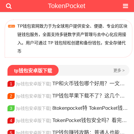
TokenPocket
TP钱包官网致力于为全球用户提供安全、便捷、专业的区块
链钱包服务，全面支持多链数字资产管理与去中心化应用接
入。用户可通过 TP 钱包轻松创建和备份钱包，安全存储代
币
tp钱包安卓版下载
更多 >
TP和火币钱包哪个好用？一文帮你选对加密钱包
1
[tp钱包安卓版下载]
TP钱包苹果下载不了？这几个原因你得知道
2
[tp钱包安卓版下载]
8tokenpocket特 TokenPocket钱包特色功能详解，新手老手都该知道
3
[tp钱包安卓版下载]
TokenPocket钱包安全吗？看完这篇你就懂了
4
[tp钱包安卓版下载]
TP钱包赚钱攻略：普通人也能做的几种方式
5
[tp钱包安卓版下载]