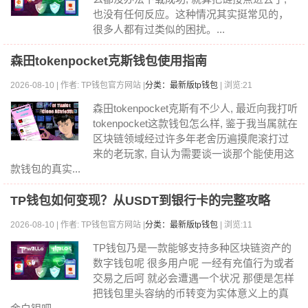
也没有任何反应。这种情况其实挺常见的，
很多人都有过类似的困扰。...
森田tokenpocket克斯钱包使用指南
2026-08-10 | 作者: TP钱包官方网站 |
分类：最新版tp钱包
| 浏览:21
森田tokenpocket克斯有不少人, 最近向我打听
tokenpocket这款钱包怎么样, 鉴于我当属就在
区块链领域经过许多年老舍历遍摸爬滚打过
来的老玩家, 自认为需要谈一谈那个能使用这
款钱包的真实...
TP钱包如何变现？从USDT到银行卡的完整攻略
2026-08-10 | 作者: TP钱包官方网站 |
分类：最新版tp钱包
| 浏览:11
TP钱包乃是一款能够支持多种区块链资产的
数字钱包呢 很多用户呢 一经有充值行为或者
交易之后呵 就必会遭遇一个状况 那便是怎样
把钱包里头容纳的币转变为实体意义上的真