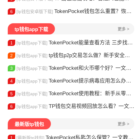
TokenPocket钱包怎么重置？恢复出厂设置方法详解
6
[tp钱包安卓版下载]
tp钱包app下载
更多 >
TokenPocket能量查看方法 三步找到TRX能量余额
1
[tp钱包app下载]
tp钱包p2p交易怎么做？新手安全指南
2
[tp钱包app下载]
TokenPocket和火币哪个好？一文帮你理清选择
3
[tp钱包app下载]
TokenPocket提示病毒应用怎么办？原因全解析
4
[tp钱包app下载]
TokenPocket使用教程：新手从零学会钱包操作
5
[tp钱包app下载]
TP钱包交易视频回放怎么看？一文教你轻松找回
6
[tp钱包app下载]
最新版tp钱包
更多 >
TokenPocket私匙怎么保管？一文教你守住钱包资产
1
[最新版tp钱包]