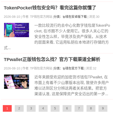
TokenPocket钱包安全吗？看完这篇你就懂了
2026-08-10 | 作者: TP钱包官方网站 |
分类：tp钱包安卓版下载
| 浏览:30
一款比较流行的去中心化数字钱包是TokenPo
cket, 在币圈不少人使用它。很多人关心它的
安全性怎么样，毕竟涉及资产保管。从技术
的层面来看, 它运用私钥在本地进行存储的方
式...
TPwallet正版钱包怎么找？官方下载渠道全解析
2026-08-10 | 作者: TP钱包官方网站 |
分类：tp钱包官方下载
| 浏览:32
近年来颇受欢迎的加密货币钱包TPwallet, 在
市面上有着不少山寨版本出现, 致使许多用户
难以达到区分分辨这两者关系结果。把官方
渠道认准, 这是保障资产安全迈出的第一步...
1
2
3
4
5
6
7
8
9