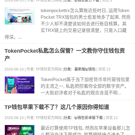
2026-08-10 | 作者: TP钱包官方网站 |
分类：tp钱包官方下载
| 浏览:3
tokenpockettrx怎么算账近些时日, 运用Token
Pocket TRX钱包的男士愈发地多了起来, 然而
不少人却不清楚该如何去进行账目核算。其
实TRX链上的交易记录很清楚，只是入口藏
得深。...
TokenPocket私匙怎么保管？一文教你守住钱包资
产
2026-08-10 | 作者: TP钱包官方网站 |
分类：最新版tp钱包
| 浏览:15
TokenPocket属于当下加密货币非托管钱包里
的主流之一, 私匙把控着你全部的数字资产。
一大批初涉者对于私匙的观念含混不明...
TP钱包苹果下载不了？这几个原因你得知道
2026-08-10 | 作者: TP钱包官方网站 |
分类：tp钱包安卓版下载
| 浏览:12
最近打算使用TP钱包, 然而在苹果设备那儿怎
么都没办法下载成功, 就算把链接点进去了,