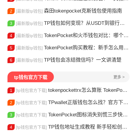
森田tokenpocket克斯钱包使用指南
2
[最新版tp钱包]
TP钱包如何变现？从USDT到银行卡的完整攻略
3
[最新版tp钱包]
TokenPocket和火币钱包对比：哪个更适合你？
4
[最新版tp钱包]
TokenPocket购买教程：新手怎么用TP钱包买币
5
[最新版tp钱包]
TP钱包会冻结微信吗？一文讲清楚
6
[最新版tp钱包]
tp钱包官方下载
更多 >
tokenpockettrx怎么算账 TokenPocket TRX钱包账单怎么算？查账全攻略
1
[tp钱包官方下载]
TPwallet正版钱包怎么找？官方下载渠道全解析
2
[tp钱包官方下载]
TokenPocket图标消失别慌三步快速找回你的钱包
3
[tp钱包官方下载]
TP钱包地址生成教程 新手轻松创建钱包
4
[tp钱包官方下载]