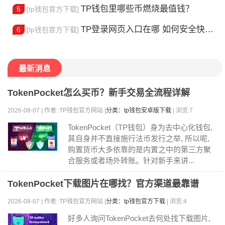
TP钱包里哪些币燃烧最值钱？
5
[tp钱包官方下载]
TP登录网页入口在哪 如何安全快速登陆平台
6
[tp钱包官方下载]
最新消息
TokenPocket怎么买币？新手交易全流程详解
2026-08-07 | 作者: TP钱包官方网站 |
分类：tp钱包安卓版下载
| 浏览:7
TokenPocket（TP钱包）身为去中心化钱包,
其自身并不直接施行法币发行之举, 所以呢,
购置货币大多依靠的是内置之中的第三方聚
合服务或者场外转账。针对新手来讲...
TokenPocket下载图片在哪找？官方渠道最靠谱
2026-08-07 | 作者: TP钱包官方网站 |
分类：tp钱包官方下载
| 浏览:4
好多人询问TokenPocket去何处找下载图片,