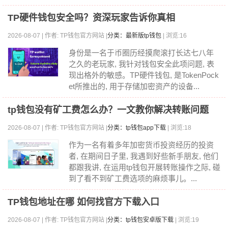
TP硬件钱包安全吗？资深玩家告诉你真相
2026-08-07 | 作者: TP钱包官方网站 |
分类：最新版tp钱包
| 浏览:16
身份是一名于币圈历经摸爬滚打长达七八年
之久的老玩家, 我针对钱包安全此项问题, 表
现出格外的敏感。TP硬件钱包, 是TokenPock
et所推出的, 用于存储加密资产的设备...
tp钱包没有矿工费怎么办？一文教你解决转账问题
2026-08-07 | 作者: TP钱包官方网站 |
分类：tp钱包app下载
| 浏览:18
作为一名有着多年加密货币投资经历的投资
者, 在期间日子里, 我遇到好些新手朋友, 他们
都跟我讲, 在运用tp钱包开展转账操作之际, 碰
到了看不到矿工费选项的麻烦事儿。...
TP钱包地址在哪 如何找官方下载入口
2026-08-07 | 作者: TP钱包官方网站 |
分类：tp钱包安卓版下载
| 浏览:19