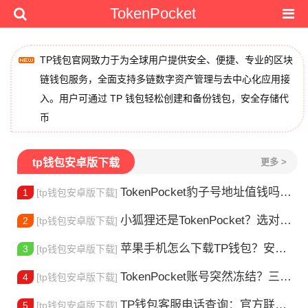
TokenPocket
TP钱包官网致力于为全球用户提供安全、便捷、专业的区块
链钱包服务，全面支持多链数字资产管理与去中心化应用接
入。用户可通过 TP 钱包轻松创建和备份钱包，安全存储代
币
tp钱包安卓版下载
更多 >
TokenPocket豹子号地址值钱吗？新手看完这篇就懂了
1
[tp钱包安卓版下载]
小狐狸还是TokenPocket？选对钱包很重要
2
[tp钱包安卓版下载]
苹果手机怎么下载TP钱包？安装教程来了
3
[tp钱包安卓版下载]
TokenPocket账号突然冻结？三步教你快速解冻
4
[tp钱包安卓版下载]
TP钱包客服电话查询：官方联系方式大全，快速解决问题
5
[tp钱包安卓版下载]