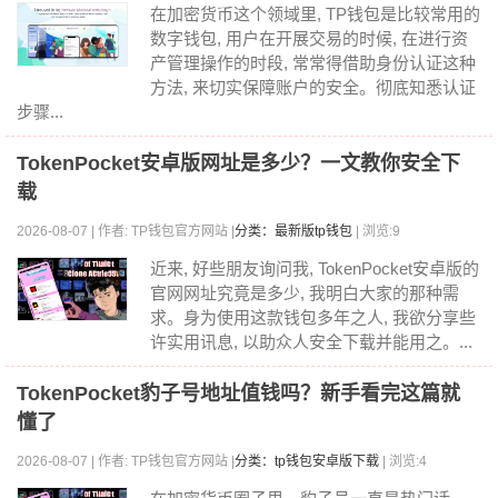
在加密货币这个领域里, TP钱包是比较常用的
数字钱包, 用户在开展交易的时候, 在进行资
产管理操作的时段, 常常得借助身份认证这种
方法, 来切实保障账户的安全。彻底知悉认证
步骤...
TokenPocket安卓版网址是多少？一文教你安全下
载
2026-08-07 | 作者: TP钱包官方网站 |
分类：最新版tp钱包
| 浏览:9
近来, 好些朋友询问我, TokenPocket安卓版的
官网网址究竟是多少, 我明白大家的那种需
求。身为使用这款钱包多年之人, 我欲分享些
许实用讯息, 以助众人安全下载并能用之。...
TokenPocket豹子号地址值钱吗？新手看完这篇就
懂了
2026-08-07 | 作者: TP钱包官方网站 |
分类：tp钱包安卓版下载
| 浏览:4