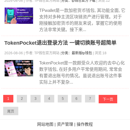
2026-08-06 | 作者: TP钱包官方网站 |
分类：tp钱包官方下载
| 浏览:12
TPwallet是一款加密货币钱包, 其功能全面, 它
支持对多种主流区块链资产进行管理。对于
刚接触加密货币的朋友来说，掌握它的使用
方法非常关键。接下来...
TokenPocket退出登录方法 一键切换账号超简单
2026-08-06 | 作者: TP钱包官方网站 |
分类：最新版tp钱包
| 浏览:18
TokenPocket是一款颇受众人欢迎的去中心化
数字钱包, 在好多用户平常使用期间, 常常会
有要退出账号的情况。虽说退出账号这件事
实际上并不复杂...
1
2
3
4
5
6
7
下一页
尾页
网站地图
|
资产管理
|
操作教程