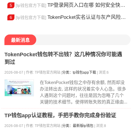
TP登录网页入口在哪 如何安全快速登陆平台
5
[tp钱包官方下载]
TokenPocket实名认证与灰产风险全解析
6
[tp钱包官方下载]
最新消息
TokenPocket钱包转不出钱？这几种情况你可能遇
到过
2026-08-07 | 作者: TP钱包官方网站 |
分类：tp钱包app下载
| 浏览:6
在TokenPocket钱包之中存有余额, 然而却没
办法转出去, 这样的状况着实令人心急。很多
人遇到这个问题时，往往是因为忽略了几个
关键的技术细节。使得转账失败的真正缘由...
TP钱包app认证教程，手把手教你完成身份验证
2026-08-07 | 作者: TP钱包官方网站 |
分类：最新版tp钱包
| 浏览:8