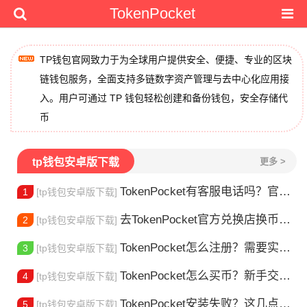
TokenPocket
TP钱包官网致力于为全球用户提供安全、便捷、专业的区块
链钱包服务，全面支持多链数字资产管理与去中心化应用接
入。用户可通过 TP 钱包轻松创建和备份钱包，安全存储代
币
tp钱包安卓版下载
更多 >
TokenPocket有客服电话吗？官方联系方式详解
1
[tp钱包安卓版下载]
去TokenPocket官方兑换店换币，这几个坑别再踩了
2
[tp钱包安卓版下载]
TokenPocket怎么注册？需要实名认证吗？
3
[tp钱包安卓版下载]
TokenPocket怎么买币？新手交易全流程详解
4
[tp钱包安卓版下载]
TokenPocket安装失败？这几点最常见
5
[tp钱包安卓版下载]