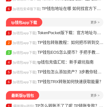
TP钱包地址在哪 如何找官方下载入口
6
[tp钱包安卓版下载]
tp钱包app下载
更多 >
TokenPocket版下载：官方地址与安装避坑指南
1
[tp钱包app下载]
TP钱包转账教程：如何把币转到交易所或地址
2
[tp钱包app下载]
TP钱包EOS怎么提币？手把手教你安全赎回
3
[tp钱包app下载]
tp钱包充值汇旺：新手避坑指南
4
[tp钱包app下载]
TP钱包怎么添加资产？3步教你轻松导入代币和NFT
5
[tp钱包app下载]
TP钱包TRX转账如何快速获取能量？
6
[tp钱包app下载]
最新版tp钱包
更多 >
TP怎么转账不了了呢 TP转账失败？这5个原因最常见，一文解决你的转账焦虑
1
[最新版tp钱包]