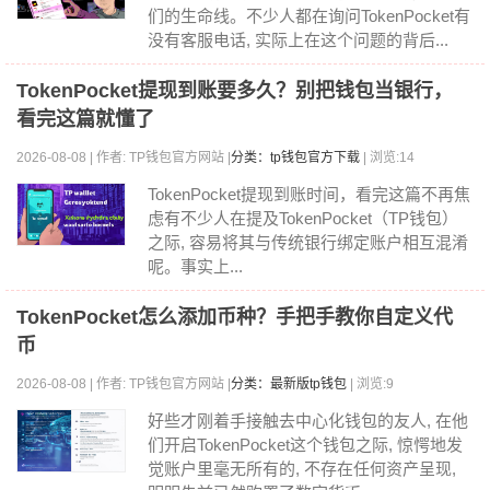
们的生命线。不少人都在询问TokenPocket有
没有客服电话, 实际上在这个问题的背后...
TokenPocket提现到账要多久？别把钱包当银行，
看完这篇就懂了
2026-08-08 | 作者: TP钱包官方网站 |
分类：tp钱包官方下载
| 浏览:14
TokenPocket提现到账时间，看完这篇不再焦
虑有不少人在提及TokenPocket（TP钱包）
之际, 容易将其与传统银行绑定账户相互混淆
呢。事实上...
TokenPocket怎么添加币种？手把手教你自定义代
币
2026-08-08 | 作者: TP钱包官方网站 |
分类：最新版tp钱包
| 浏览:9
好些才刚着手接触去中心化钱包的友人, 在他
们开启TokenPocket这个钱包之际, 惊愕地发
觉账户里毫无所有的, 不存在任何资产呈现,