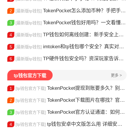
TokenPocket怎么添加币种？手把手教你自定义代币
2
[最新版tp钱包]
TokenPocket钱包好用吗？一文看懂核心功能特点
3
[最新版tp钱包]
TP钱包如何离线创建：新手安全上链指南
4
[最新版tp钱包]
imtoken和tp钱包哪个安全？真实对比告诉你
5
[最新版tp钱包]
TP硬件钱包安全吗？资深玩家告诉你真相
6
[最新版tp钱包]
tp钱包官方下载
更多 >
TokenPocket提现到账要多久？别把钱包当银行，看完这篇就懂了
1
[tp钱包官方下载]
TokenPocket下载图片在哪找？官方渠道最靠谱
2
[tp钱包官方下载]
TokenPocket官方认证通道：如何找到真正的官方渠道
3
[tp钱包官方下载]
tp钱包安卓中文版怎么用 详细安装教程
4
[tp钱包官方下载]