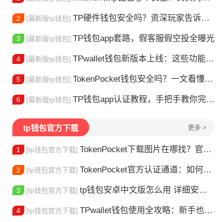
TP硬件钱包安全吗？资深玩家告诉你真相
2
[最新版tp钱包]
TP钱包app套路，假客服假空投全曝光
3
[最新版tp钱包]
TPwallet钱包新版本上线：这些功能升级值得体验
4
[最新版tp钱包]
TokenPocket钱包安全吗？一文看懂真实风险
5
[最新版tp钱包]
TP钱包app认证教程，手把手教你完成身份验证
6
[最新版tp钱包]
tp钱包官方下载
更多 >
TokenPocket下载图片在哪找？官方渠道最靠谱
1
[tp钱包官方下载]
TokenPocket官方认证通道：如何找到真正的官方渠道
2
[tp钱包官方下载]
tp钱包安卓中文版怎么用 详细安装教程
3
[tp钱包官方下载]
TPwallet钱包使用全攻略：新手也能快速上手掌握
4
[tp钱包官方下载]