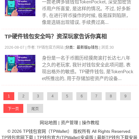
一款老牌多链钱包TokenPocket, 深受加密货
币用户所喜爱, 是这样的情况。不过, 好多新
手, 在进行转币操作的时候, 极易踩到陷阱，
像是选链出现错误, 手续费过高...
TP硬件钱包安全吗？资深玩家告诉你真相
2026-08-07 | 作者: TP钱包官方网站 |
分类：最新版tp钱包
| 浏览:30
身份是一名于币圈历经摸爬滚打长达七八年
之久的老玩家, 我针对钱包安全此项问题, 表
现出格外的敏感。TP硬件钱包, 是TokenPock
et所推出的, 用于存储加密资产的设备...
1
2
3
4
5
6
7
8
9
下一页
尾页
网站地图
|
资产管理
|
操作教程
© 2026 TP钱包官网（TPWallet） 版权所有 All Rights Reserved.
TP钱包官网下载 | TP钱包官方(TPWallet)安卓版 | 最新TP钱包下载安装