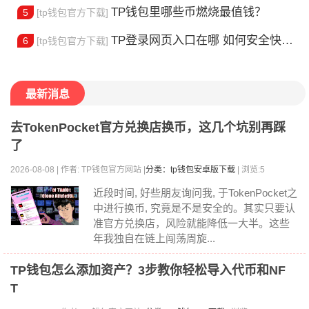
TP钱包里哪些币燃烧最值钱？
5
[tp钱包官方下载]
TP登录网页入口在哪 如何安全快速登陆平台
6
[tp钱包官方下载]
最新消息
去TokenPocket官方兑换店换币，这几个坑别再踩
了
2026-08-08 | 作者: TP钱包官方网站 |
分类：tp钱包安卓版下载
| 浏览:5
近段时间, 好些朋友询问我, 于TokenPocket之
中进行换币, 究竟是不是安全的。其实只要认
准官方兑换店，风险就能降低一大半。这些
年我独自在链上闯荡周旋...
TP钱包怎么添加资产？3步教你轻松导入代币和NF
T