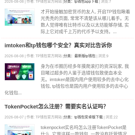
2026-08-08 | 作者: TP钱包官方网站 |
分类：tp钱包app下载
| 浏览:7
才开始接触加密货币的友人, 开启TP钱包瞅着
光秃秃的页面, 常常不清楚该从哪儿着手。无
数人觉得唯有比特币以及以太坊能够存储, 实
际上它对成千上万的代币予以支持。...
imtoken和tp钱包哪个安全？真实对比告诉你
2026-08-08 | 作者: TP钱包官方网站 |
分类：最新版tp钱包
| 浏览:9
身为在币圈历经多年摸爬滚打的资深玩家, 我
目睹过超多的人鉴于选错钱包致使血本全
无。imtoken是国内用户使用较多的去中心化
钱包, tp钱包也是国内用户使用较多的去中心
化钱包...
TokenPocket怎么注册？需要实名认证吗？
2026-08-07 | 作者: TP钱包官方网站 |
分类：tp钱包安卓版下载
| 浏览:22
tokenpocket实名吗怎么注册TokenPocket是
什么, 它是这样一款钱包, 一款没有托管情况