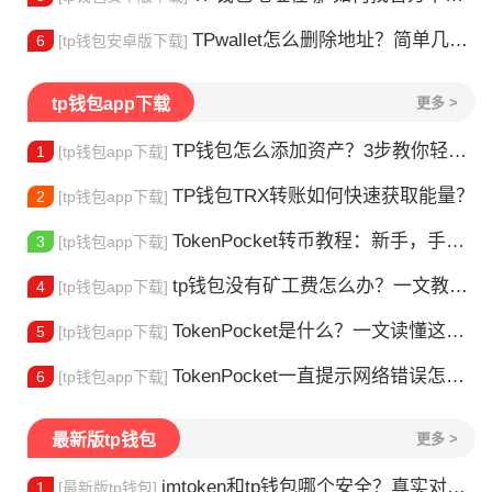
TPwallet怎么删除地址？简单几步教你移除多余钱包
6
[tp钱包安卓版下载]
tp钱包app下载
更多 >
TP钱包怎么添加资产？3步教你轻松导入代币和NFT
1
[tp钱包app下载]
TP钱包TRX转账如何快速获取能量？
2
[tp钱包app下载]
TokenPocket转币教程：新手，手续费全解析
3
[tp钱包app下载]
tp钱包没有矿工费怎么办？一文教你解决转账问题
4
[tp钱包app下载]
TokenPocket是什么？一文读懂这款热门多链钱包
5
[tp钱包app下载]
TokenPocket一直提示网络错误怎么办？这几个方法帮你快速解决
6
[tp钱包app下载]
最新版tp钱包
更多 >
imtoken和tp钱包哪个安全？真实对比告诉你
1
[最新版tp钱包]