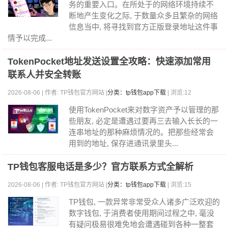
务的重要入口。在所处于的网络环境持续不
断地产生变化之际, 于数量众多且繁杂的网络
信息当中, 将寻找到官方正版登录地址这件事
情予以完成...
TokenPocket地址发送设置全攻略：快速添加常用
联系人并安全转账
2026-08-06 | 作者: TP钱包官方网站 |
分类：tp钱包app下载
| 浏览:12
使用TokenPocket来对数字资产予以管理的那
些朋友, 必定是遭遇过要再三去输入长长的一
连串地址的那种麻烦情况的。把那些经常会
用到的地址, 保存进通讯录里头...
TP钱包客服电话是多少？官方联系方式全解析
2026-08-06 | 作者: TP钱包官方网站 |
分类：tp钱包app下载
| 浏览:15
TP钱包, 一款异常非常受众人诸多广泛欢迎的
数字钱包, 于消费者使用期间过程之中, 毫没
有疑问极易很难免地会遭遇碰到各种一整套