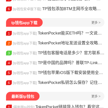
TP钱包添加BTM主网币全攻略，新手也能轻松上手
6
[tp钱包安卓版下载]
tp钱包app下载
更多 >
TokenPocket能买ETH吗？一文说清购买方式
1
[tp钱包app下载]
TokenPocket地址发送设置全攻略：快速添加常用联系人并安全转账
2
[tp钱包app下载]
TP钱包客服电话是多少？官方联系方式全解析
3
[tp钱包app下载]
TP是中国的品牌吗？普联TP-Link公司背景介绍
4
[tp钱包app下载]
TP钱包苹果iOS版下载安装使用全攻略
5
[tp钱包app下载]
TokenPocket私钥怎么保存？记住这几点就够了
6
[tp钱包app下载]
最新版tp钱包
更多 >
TokenPocket链接导入钱包？看完这篇就懂了
1
[最新版tp钱包]