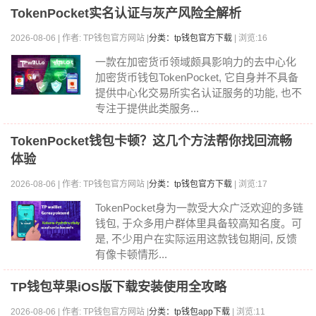
TokenPocket实名认证与灰产风险全解析
2026-08-06 | 作者: TP钱包官方网站 |
分类：tp钱包官方下载
| 浏览:16
一款在加密货币领域颇具影响力的去中心化
加密货币钱包TokenPocket, 它自身并不具备
提供中心化交易所实名认证服务的功能, 也不
专注于提供此类服务...
TokenPocket钱包卡顿？这几个方法帮你找回流畅
体验
2026-08-06 | 作者: TP钱包官方网站 |
分类：tp钱包官方下载
| 浏览:17
TokenPocket身为一款受大众广泛欢迎的多链
钱包, 于众多用户群体里具备较高知名度。可
是, 不少用户在实际运用这款钱包期间, 反馈
有像卡顿情形...
TP钱包苹果iOS版下载安装使用全攻略
2026-08-06 | 作者: TP钱包官方网站 |
分类：tp钱包app下载
| 浏览:11