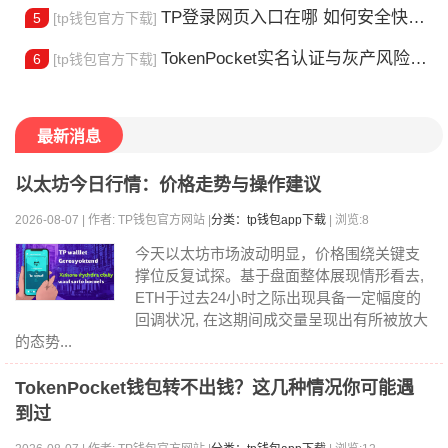
TP登录网页入口在哪 如何安全快速登陆平台
5
[tp钱包官方下载]
TokenPocket实名认证与灰产风险全解析
6
[tp钱包官方下载]
最新消息
以太坊今日行情：价格走势与操作建议
2026-08-07 | 作者: TP钱包官方网站 |
分类：tp钱包app下载
| 浏览:8
今天以太坊市场波动明显，价格围绕关键支
撑位反复试探。基于盘面整体展现情形看去,
ETH于过去24小时之际出现具备一定幅度的
回调状况, 在这期间成交量呈现出有所被放大
的态势...
TokenPocket钱包转不出钱？这几种情况你可能遇
到过