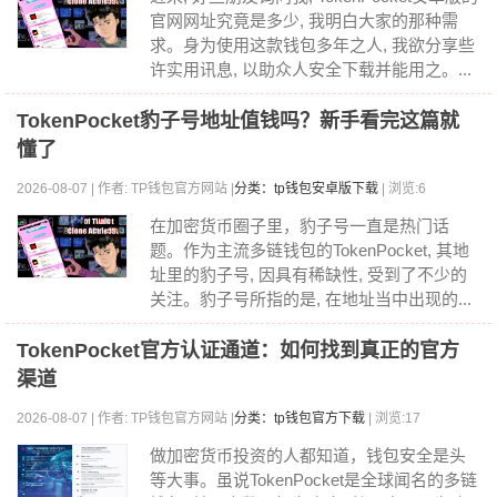
官网网址究竟是多少, 我明白大家的那种需
求。身为使用这款钱包多年之人, 我欲分享些
许实用讯息, 以助众人安全下载并能用之。...
TokenPocket豹子号地址值钱吗？新手看完这篇就
懂了
2026-08-07 | 作者: TP钱包官方网站 |
分类：tp钱包安卓版下载
| 浏览:6
在加密货币圈子里，豹子号一直是热门话
题。作为主流多链钱包的TokenPocket, 其地
址里的豹子号, 因具有稀缺性, 受到了不少的
关注。豹子号所指的是, 在地址当中出现的...
TokenPocket官方认证通道：如何找到真正的官方
渠道
2026-08-07 | 作者: TP钱包官方网站 |
分类：tp钱包官方下载
| 浏览:17
做加密货币投资的人都知道，钱包安全是头
等大事。虽说TokenPocket是全球闻名的多链