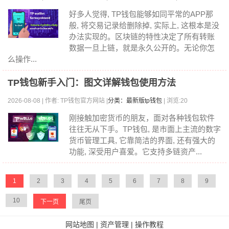
好多人觉得, TP钱包能够如同平常的APP那
般, 将交易记录给删除掉, 实际上, 这根本是没
办法实现的。区块链的特性决定了所有转账
数据一旦上链，就是永久公开的。无论你怎
么操作...
TP钱包新手入门：图文详解钱包使用方法
2026-08-08 | 作者: TP钱包官方网站 |
分类：最新版tp钱包
| 浏览:20
刚接触加密货币的朋友，面对各种钱包软件
往往无从下手。TP钱包, 是市面上主流的数字
货币管理工具, 它靠简洁的界面, 还有强大的
功能, 深受用户喜爱。它支持多链资产...
1
2
3
4
5
6
7
8
9
10
下一页
尾页
网站地图
|
资产管理
|
操作教程