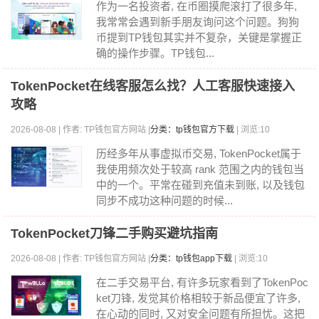
作为一名投资者, 在币圈摸爬滚打了很多年,
我常常会遇到新手朋友询问这个问题。狗狗
币提到TP钱包其实并不复杂，关键是掌握正
确的操作步骤。TP钱包...
TokenPocket在线客服怎么找？人工客服快速接入
攻略
2026-08-08 | 作者: TP钱包官方网站 |
分类：tp钱包官方下载
| 浏览:10
历经多年从事虚拟币交易, TokenPocket属于
我使用频次处于较高 rank 范围之内的钱包当
中的一个。平常在碰到充值未到账, 以及钱包
同步不成功这种问题的时候...
TokenPocket刀锋二手购买避坑指南
2026-08-08 | 作者: TP钱包官方网站 |
分类：tp钱包app下载
| 浏览:10
在二手交易平台, 有许多玩家看到了TokenPoc
ket刀锋, 发觉其价格相较于新品便宜了许多,
在心动的同时, 又对安全问题有所担忧。这把