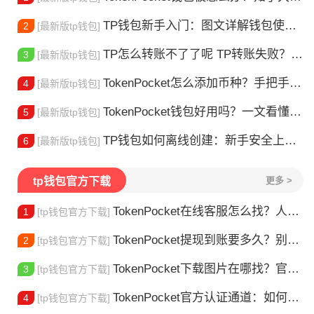
TP钱包新手入门：图文详解钱包使用方法
2
[最新版tp钱包]
TP怎么转账不了了呢 TP转账失败？这5个原因最常见，一文解决你的转账焦虑
3
[最新版tp钱包]
TokenPocket怎么添加币种？手把手教你自定义代币
4
[最新版tp钱包]
TokenPocket钱包好用吗？一文看懂核心功能特点
5
[最新版tp钱包]
TP钱包如何离线创建：新手安全上链指南
6
[最新版tp钱包]
tp钱包官方下载
更多 >
TokenPocket在线客服怎么找？人工客服快速接入攻略
1
[tp钱包官方下载]
TokenPocket提现到账要多久？别把钱包当银行，看完这篇就懂了
2
[tp钱包官方下载]
TokenPocket下载图片在哪找？官方渠道最靠谱
3
[tp钱包官方下载]
TokenPocket官方认证通道：如何找到真正的官方渠道
4
[tp钱包官方下载]