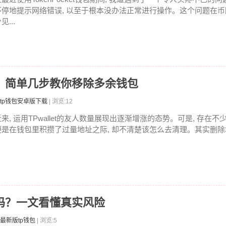
不停地提示网络错误, 以至于根本没办法正常进行操作。这个问题在
见...
地址？简单几步教你移除多余钱包
tp钱包安卓版下载
| 浏览:12
近来, 运用TPwallet的友人数量展现出逐渐增涨的态势。可是, 存在不
便是在钱包里积攒了过量地址之际, 却不清楚该怎么去清理。其实删除地
安全吗？一文看懂真实风险
最新版tp钱包
| 浏览:5