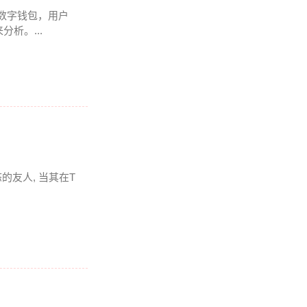
多链数字钱包，用户
析。...
友人, 当其在T