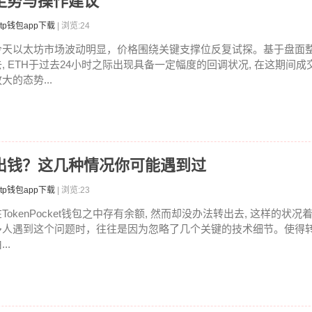
走势与操作建议
tp钱包app下载
| 浏览:24
今天以太坊市场波动明显，价格围绕关键支撑位反复试探。基于盘面
去, ETH于过去24小时之际出现具备一定幅度的回调状况, 在这期间
大的态势...
包转不出钱？这几种情况你可能遇到过
tp钱包app下载
| 浏览:23
在TokenPocket钱包之中存有余额, 然而却没办法转出去, 这样的状
多人遇到这个问题时，往往是因为忽略了几个关键的技术细节。使得
...