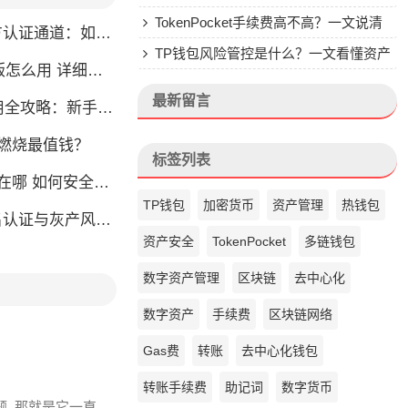
钱包的来头
TokenPocket手续费高不高？一文说清
通道：如何找到真正的官方渠道
楚
TP钱包风险管控是什么？一文看懂资产
么用 详细安装教程
安全核心
最新留言
略：新手也能快速上手掌握
币燃烧最值钱？
标签列表
如何安全快速登陆平台
TP钱包
加密货币
资产管理
热钱包
名认证与灰产风险全解析
资产安全
TokenPocket
多链钱包
数字资产管理
区块链
去中心化
数字资产
手续费
区块链网络
Gas费
转账
去中心化钱包
转账手续费
助记词
数字货币
题, 那就是它一直