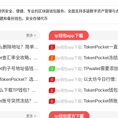
提供安全、便捷、专业的区块链钱包服务，全面支持多链数字资产管理与
创建和备份钱包，安全存储代币
更多 >
tp钱包app下载
删除地址？简单几步教你移除多余钱包
TokenPocket一直提示网络错误
1
[tp钱包app下载]
et查汇率全攻略，新手一看就会
TokenPocket冻结能量怎
2
[tp钱包app下载]
豹子号地址值钱吗？新手看完这篇就懂了
TPwallet需要添加trx吗 TPw
3
[tp钱包app下载]
nPocket？选对钱包很重要
以太坊今日行情：价
4
[tp钱包app下载]
TP钱包？安装教程来了
TokenPocket钱包转不出
5
[tp钱包app下载]
t账号突然冻结？三步教你快速解冻
TokenPocket转
6
[tp钱包app下载]
更多 >
tp钱包官方下载