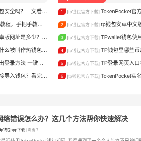
钱包安全吗？一文看懂真实风险
TokenPocket官方认证
1
[tp钱包官方下载]
，手把手教你完成身份验证
tp钱包安卓中文版怎
2
[tp钱包官方下载]
版网址是多少？一文教你安全下载
TPwallet钱包使用全攻
3
[tp钱包官方下载]
什么被叫作热钱包？一文讲清楚
TP钱包里哪些
4
[tp钱包官方下载]
登录方法 一键切换账号超简单
TP登录网页入口在哪 
5
[tp钱包官方下载]
链接导入钱包？看完这篇就懂了
TokenPocket实
6
[tp钱包官方下载]
直提示网络错误怎么办？这几个方法帮你快速解决
tp钱包app下载
| 浏览:7
在最近使用TokenPocket钱包期间, 我遭遇到了一个令人头疼不已的问