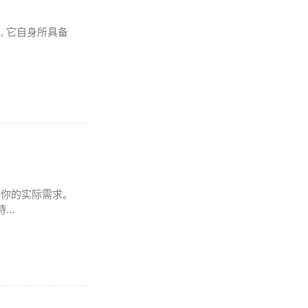
是, 它自身所具备
得看你的实际需求。
..