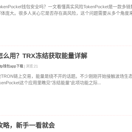
okenPocket钱包安全吗？一文看懂真实风险TokenPocket是一款
群体庞大。很多人关心它是否存在高风险，这个问题需要从多个角度来分
能量怎么用？TRX冻结获取能量详解
tp钱包app下载
| 浏览:21
做TRON链上交易，能量是绕不开的话题。不少刚刚开始接触波场生态的
kenPocket这个应用里瞧见“冻结能量”此项功能之际...
率全攻略，新手一看就会