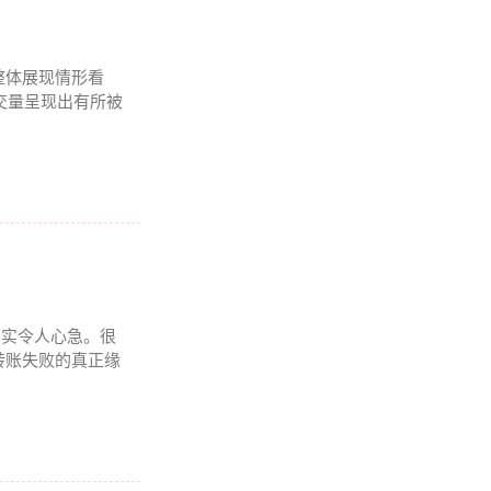
整体展现情形看
成交量呈现出有所被
况着实令人心急。很
转账失败的真正缘