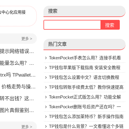
搜索
去中心化应用接
更多 >
热门文章
怎么办？这几个方法帮你快速解决
TokenPocket手表怎么用？连接手机看
么用？TRX冻结获取能量详解
行情教程
TP钱包苹果版下载指南 安装安全教程
allet要不要充TRX？一文说清
TP钱包怎么设置中文？语言切换教程
格走势与操作建议
TP钱包转账手续费太低？教你快速提高
Gas费
TokenPocket正式版怎么用？功能全解
钱？这几种情况你可能遇到过
析与安全使用指南
TokenPocket删账号后资产还在吗？一
账图片真假鉴别全攻略
文讲清楚
TP钱包怎么添加莱特币？新手操作指南
TP钱包是什么背景？一文看懂这个多链
更多 >