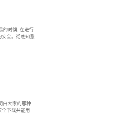
易的时候, 在进行
的安全。彻底知悉
 我明白大家的那种
安全下载并能用