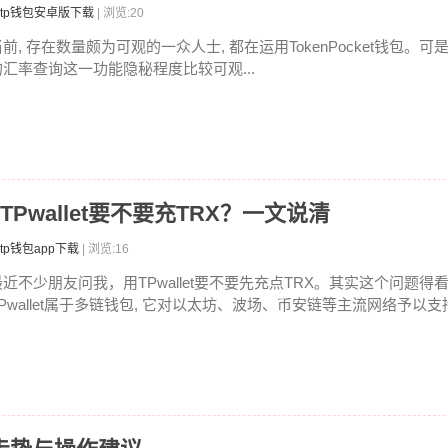
tp钱包安卓版下载
| 浏览:20
前, 存在数量颇为可观的一众人士, 都在运用TokenPocket钱包。可
的汇率查询这一功能隐秘程度比较可观...
吗 TPwallet要不要充TRX？一文说清
tp钱包app下载
| 浏览:16
最近不少朋友问我，用TPwallet要不要先充点TRX。其实这个问题
TPwallet属于多链钱包, 它对以太坊、波场、币安链等主流网络予以支持.