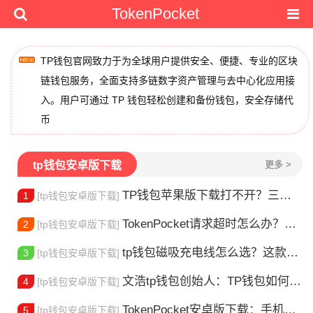
TokenPocket
TP钱包官网致力于为全球用户提供安全、便捷、专业的区块
链钱包服务，全面支持多链数字资产管理与去中心化应用接
入。用户可通过 TP 钱包轻松创建和备份钱包，安全存储代
币
tp钱包安卓版下载
更多 >
TP钱包苹果版下载打不开？三步解决下载问题
1
[tp钱包安卓版下载]
TokenPocket请求超时怎么办？这几招帮你快速解决
2
[tp钱包安卓版下载]
tp钱包磁吸充电线怎么选？这款真的好用
3
[tp钱包安卓版下载]
文浩tp钱包创始人：TP钱包如何改变数字资产管理
4
[tp钱包安卓版下载]
TokenPocket安卓版下载：手机多链钱包安装使用指南
5
[tp钱包安卓版下载]