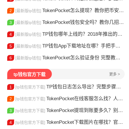
TokenPocket怎么提现？教你把币安全换成现金
2
[最新版tp钱包]
TokenPocket钱包安全吗？教你几招自查
3
[最新版tp钱包]
TP钱包哪年上线的？2018年推出的多链钱包全解析
4
[最新版tp钱包]
TP钱包App下载地址在哪？手把手教你安全下载
5
[最新版tp钱包]
TokenPocket怎么验证身份 完整教程分享 手把手教你完成KYC认证流程
6
[最新版tp钱包]
tp钱包官方下载
更多 >
TP钱包日志怎么导出？完整步骤教你轻松获取
1
[tp钱包官方下载]
TokenPocket在线客服怎么找？人工客服快速接入攻略
2
[tp钱包官方下载]
TokenPocket提现到账要多久？别把钱包当银行，看完这篇就懂了
3
[tp钱包官方下载]
TokenPocket下载图片在哪找？官方渠道最靠谱
4
[tp钱包官方下载]