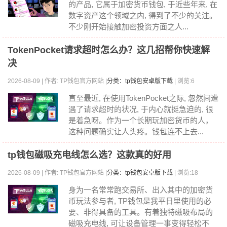
的产品, 它属于加密货币钱包, 于近些年来, 在
数字资产这个领域之内, 得到了不少的关注。
不少刚开始接触加密投资方面之人...
TokenPocket请求超时怎么办？这几招帮你快速解
决
2026-08-09 | 作者: TP钱包官方网站 |
分类：tp钱包安卓版下载
| 浏览:6
直至最近, 在使用TokenPocket之际, 忽然间遭
遇了请求超时的状况, 于内心就挺急迫的, 很
是着急呀。作为一个长期玩加密货币的人，
这种问题确实让人头疼。钱包连不上去...
tp钱包磁吸充电线怎么选？这款真的好用
2026-08-09 | 作者: TP钱包官方网站 |
分类：tp钱包安卓版下载
| 浏览:18
身为一名常常跑交易所、出入其中的加密货
币玩法参与者, TP钱包是我平日里使用的必
要、非得具备的工具。有着独特磁吸布局的
磁吸充电线, 可让设备管理一事变得轻松不