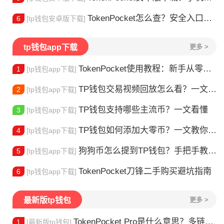
TokenPocket怎么查？安全入口查询指南
6
[tp钱包安卓版下载]
tp钱包app下载
更多 >
TokenPocket使用教程：新手从零学会钱包操作
1
[tp钱包app下载]
TP钱包交易视频回放怎么看？一文教你轻松找回
2
[tp钱包app下载]
TP钱包支持哪些主流币？一文看懂
3
[tp钱包app下载]
TP钱包如何添加大零币？一文教你轻松操作
4
[tp钱包app下载]
狗狗币怎么提到TP钱包？手把手教你安全转入
5
[tp钱包app下载]
TokenPocket刀锋二手购买避坑指南
6
[tp钱包app下载]
最新版tp钱包
更多 >
TokenPocket Pro是什么意思？多链钱包新手指南
1
[最新版tp钱包]