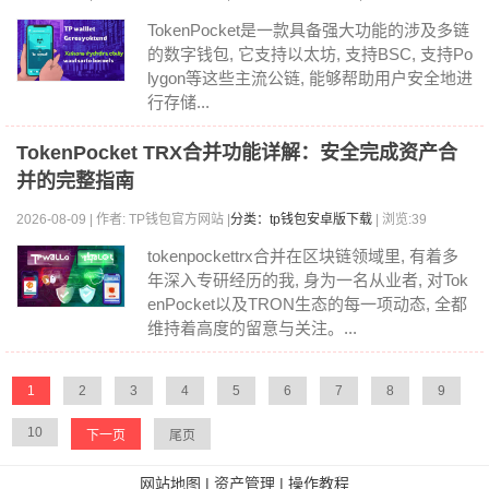
TokenPocket是一款具备强大功能的涉及多链
的数字钱包, 它支持以太坊, 支持BSC, 支持Po
lygon等这些主流公链, 能够帮助用户安全地进
行存储...
TokenPocket TRX合并功能详解：安全完成资产合
并的完整指南
2026-08-09 | 作者: TP钱包官方网站 |
分类：tp钱包安卓版下载
| 浏览:39
tokenpockettrx合并在区块链领域里, 有着多
年深入专研经历的我, 身为一名从业者, 对Tok
enPocket以及TRON生态的每一项动态, 全都
维持着高度的留意与关注。...
1
2
3
4
5
6
7
8
9
10
下一页
尾页
网站地图
|
资产管理
|
操作教程