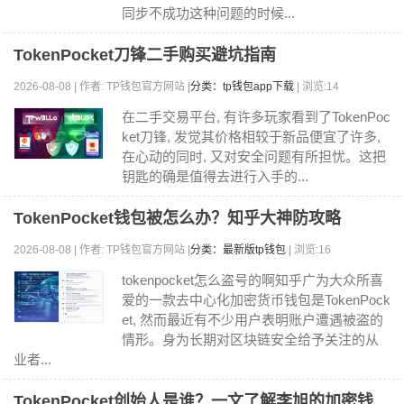
同步不成功这种问题的时候...
TokenPocket刀锋二手购买避坑指南
2026-08-08 | 作者: TP钱包官方网站 |
分类：tp钱包app下载
| 浏览:14
在二手交易平台, 有许多玩家看到了TokenPoc
ket刀锋, 发觉其价格相较于新品便宜了许多,
在心动的同时, 又对安全问题有所担忧。这把
钥匙的确是值得去进行入手的...
TokenPocket钱包被怎么办？知乎大神防攻略
2026-08-08 | 作者: TP钱包官方网站 |
分类：最新版tp钱包
| 浏览:16
tokenpocket怎么盗号的啊知乎广为大众所喜
爱的一款去中心化加密货币钱包是TokenPock
et, 然而最近有不少用户表明账户遭遇被盗的
情形。身为长期对区块链安全给予关注的从
业者...
TokenPocket创始人是谁？一文了解李旭的加密钱