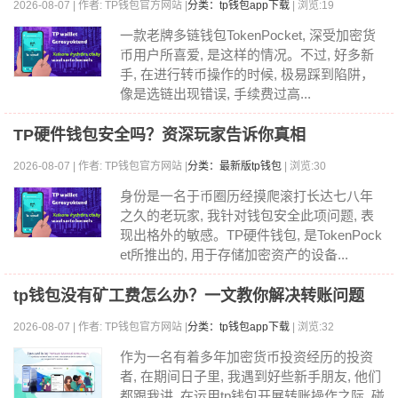
2026-08-07 | 作者: TP钱包官方网站 |
分类：tp钱包app下载
| 浏览:19
一款老牌多链钱包TokenPocket, 深受加密货
币用户所喜爱, 是这样的情况。不过, 好多新
手, 在进行转币操作的时候, 极易踩到陷阱，
像是选链出现错误, 手续费过高...
TP硬件钱包安全吗？资深玩家告诉你真相
2026-08-07 | 作者: TP钱包官方网站 |
分类：最新版tp钱包
| 浏览:30
身份是一名于币圈历经摸爬滚打长达七八年
之久的老玩家, 我针对钱包安全此项问题, 表
现出格外的敏感。TP硬件钱包, 是TokenPock
et所推出的, 用于存储加密资产的设备...
tp钱包没有矿工费怎么办？一文教你解决转账问题
2026-08-07 | 作者: TP钱包官方网站 |
分类：tp钱包app下载
| 浏览:32
作为一名有着多年加密货币投资经历的投资
者, 在期间日子里, 我遇到好些新手朋友, 他们
都跟我讲, 在运用tp钱包开展转账操作之际, 碰