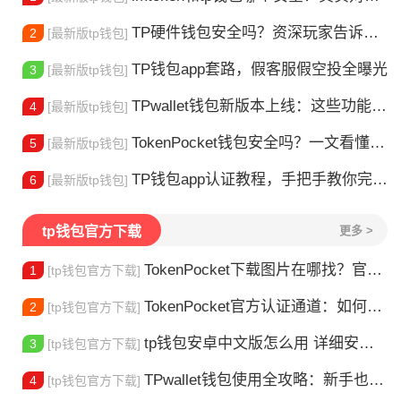
TP硬件钱包安全吗？资深玩家告诉你真相
2
[最新版tp钱包]
TP钱包app套路，假客服假空投全曝光
3
[最新版tp钱包]
TPwallet钱包新版本上线：这些功能升级值得体验
4
[最新版tp钱包]
TokenPocket钱包安全吗？一文看懂真实风险
5
[最新版tp钱包]
TP钱包app认证教程，手把手教你完成身份验证
6
[最新版tp钱包]
tp钱包官方下载
更多 >
TokenPocket下载图片在哪找？官方渠道最靠谱
1
[tp钱包官方下载]
TokenPocket官方认证通道：如何找到真正的官方渠道
2
[tp钱包官方下载]
tp钱包安卓中文版怎么用 详细安装教程
3
[tp钱包官方下载]
TPwallet钱包使用全攻略：新手也能快速上手掌握
4
[tp钱包官方下载]