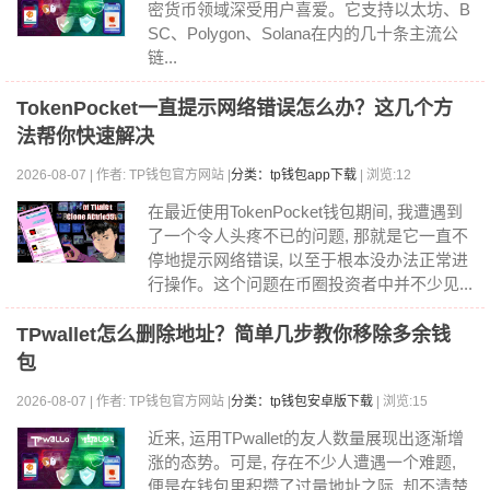
密货币领域深受用户喜爱。它支持以太坊、B
SC、Polygon、Solana在内的几十条主流公
链...
TokenPocket一直提示网络错误怎么办？这几个方
法帮你快速解决
2026-08-07 | 作者: TP钱包官方网站 |
分类：tp钱包app下载
| 浏览:12
在最近使用TokenPocket钱包期间, 我遭遇到
了一个令人头疼不已的问题, 那就是它一直不
停地提示网络错误, 以至于根本没办法正常进
行操作。这个问题在币圈投资者中并不少见...
TPwallet怎么删除地址？简单几步教你移除多余钱
包
2026-08-07 | 作者: TP钱包官方网站 |
分类：tp钱包安卓版下载
| 浏览:15
近来, 运用TPwallet的友人数量展现出逐渐增
涨的态势。可是, 存在不少人遭遇一个难题,
便是在钱包里积攒了过量地址之际, 却不清楚