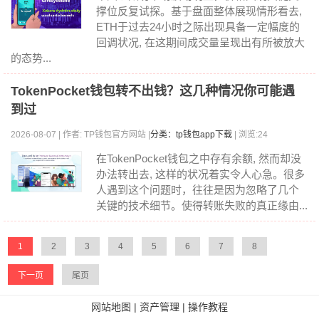
撑位反复试探。基于盘面整体展现情形看去,
ETH于过去24小时之际出现具备一定幅度的
回调状况, 在这期间成交量呈现出有所被放大
的态势...
TokenPocket钱包转不出钱？这几种情况你可能遇
到过
2026-08-07 | 作者: TP钱包官方网站 |
分类：tp钱包app下载
| 浏览:24
在TokenPocket钱包之中存有余额, 然而却没
办法转出去, 这样的状况着实令人心急。很多
人遇到这个问题时，往往是因为忽略了几个
关键的技术细节。使得转账失败的真正缘由...
1
2
3
4
5
6
7
8
下一页
尾页
网站地图
|
资产管理
|
操作教程