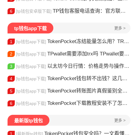
TP钱包客服电话查询：官方联系方式大全，快速解决问题
6
[tp钱包安卓版下载]
tp钱包app下载
更多 >
TokenPocket冻结能量怎么用？TRX冻结获取能量详解
1
[tp钱包app下载]
TPwallet需要添加trx吗 TPwallet要不要充TRX？一文说清
2
[tp钱包app下载]
以太坊今日行情：价格走势与操作建议
3
[tp钱包app下载]
TokenPocket钱包转不出钱？这几种情况你可能遇到过
4
[tp钱包app下载]
TokenPocket转账图片真假鉴别全攻略
5
[tp钱包app下载]
TokenPocket下载教程安装不了怎么办？手把手教你解决
6
[tp钱包app下载]
最新版tp钱包
更多 >
TokenPocket钱包安全吗？一文看懂真实风险
1
[最新版tp钱包]