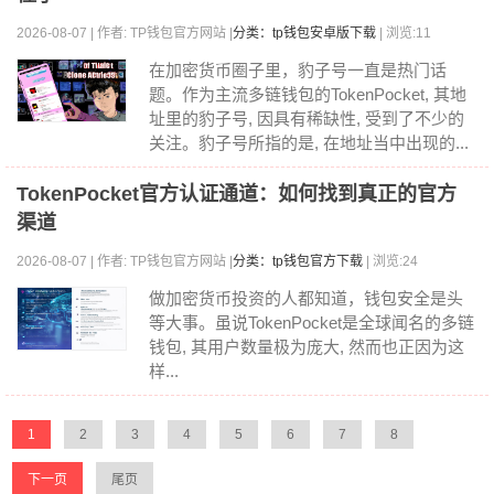
2026-08-07 | 作者: TP钱包官方网站 |
分类：tp钱包安卓版下载
| 浏览:11
在加密货币圈子里，豹子号一直是热门话
题。作为主流多链钱包的TokenPocket, 其地
址里的豹子号, 因具有稀缺性, 受到了不少的
关注。豹子号所指的是, 在地址当中出现的...
TokenPocket官方认证通道：如何找到真正的官方
渠道
2026-08-07 | 作者: TP钱包官方网站 |
分类：tp钱包官方下载
| 浏览:24
做加密货币投资的人都知道，钱包安全是头
等大事。虽说TokenPocket是全球闻名的多链
钱包, 其用户数量极为庞大, 然而也正因为这
样...
1
2
3
4
5
6
7
8
下一页
尾页