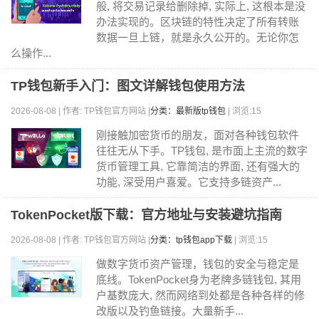
般, 将交易记录给删除掉, 实际上, 这根本是没
办法实现的。区块链的特性决定了所有转账
数据一旦上链，就是永久公开的。无论你怎
么操作...
TP钱包新手入门：图文详解钱包使用方法
2026-08-08 | 作者: TP钱包官方网站 |
分类：最新版tp钱包
| 浏览:15
刚接触加密货币的朋友，面对各种钱包软件
往往无从下手。TP钱包, 是市面上主流的数字
货币管理工具, 它靠简洁的界面, 还有强大的
功能, 深受用户喜爱。它支持多链资产...
TokenPocket版下载：官方地址与安装避坑指南
2026-08-08 | 作者: TP钱包官方网站 |
分类：tp钱包app下载
| 浏览:15
做数字货币资产管理，钱包的安全与稳定是
底线。TokenPocket身为老牌多链钱包, 其用
户基数庞大, 然而网络到处都是各种各样的修
改版以及钓鱼链接。大量新手...