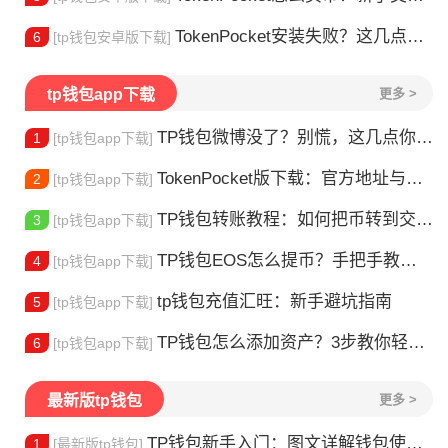
TokenPocket安装失败？这几点最常见
6
[tp钱包安卓版下载]
tp钱包app下载
更多 >
TP钱包微博没了？别慌，这几点你得清楚
1
[tp钱包app下载]
TokenPocket版下载：官方地址与安装避坑指南
2
[tp钱包app下载]
TP钱包转账教程：如何把币转到交易所或地址
3
[tp钱包app下载]
TP钱包EOS怎么提币？手把手教你安全赎回
4
[tp钱包app下载]
tp钱包充值汇旺：新手避坑指南
5
[tp钱包app下载]
TP钱包怎么添加资产？3步教你轻松导入代币和NFT
6
[tp钱包app下载]
最新版tp钱包
更多 >
TP钱包新手入门：图文详解钱包使用方法
1
[最新版tp钱包]