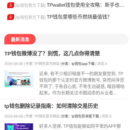
TPwallet钱包使用全攻略：新手也能快速上手掌握
5
[tp钱包官方下载]
TP钱包里哪些币燃烧最值钱？
6
[tp钱包官方下载]
最新消息
TP钱包微博没了？别慌，这几点你得清楚
2026-08-08 | 作者: TP钱包官方网站 |
分类：tp钱包app下载
| 浏览:4
近来, 有不少相识程度不一的朋友察觉到, TP
钱包的那个认定的官方微博账号, 突然间寻觅
不到了, 于各自心底, 不免生出疑惑, 暗自嘀咕
起来。作为长期关注币圈动态的从业者...
tp钱包删除记录指南：如何清除交易历史
2026-08-08 | 作者: TP钱包官方网站 |
分类：tp钱包安卓版下载
| 浏览:9
好多人觉得, TP钱包能够如同平常的APP那