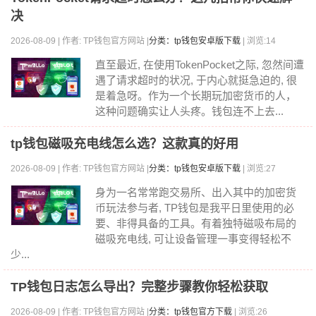
决
2026-08-09 | 作者: TP钱包官方网站 |
分类：tp钱包安卓版下载
| 浏览:14
直至最近, 在使用TokenPocket之际, 忽然间遭
遇了请求超时的状况, 于内心就挺急迫的, 很
是着急呀。作为一个长期玩加密货币的人，
这种问题确实让人头疼。钱包连不上去...
tp钱包磁吸充电线怎么选？这款真的好用
2026-08-09 | 作者: TP钱包官方网站 |
分类：tp钱包安卓版下载
| 浏览:27
身为一名常常跑交易所、出入其中的加密货
币玩法参与者, TP钱包是我平日里使用的必
要、非得具备的工具。有着独特磁吸布局的
磁吸充电线, 可让设备管理一事变得轻松不
少...
TP钱包日志怎么导出？完整步骤教你轻松获取
2026-08-09 | 作者: TP钱包官方网站 |
分类：tp钱包官方下载
| 浏览:26