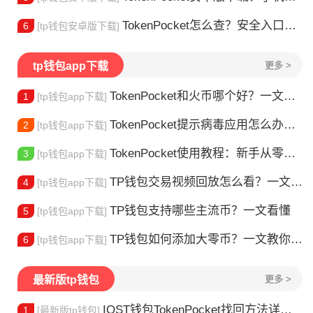
TokenPocket怎么查？安全入口查询指南
6
[tp钱包安卓版下载]
tp钱包app下载
更多 >
TokenPocket和火币哪个好？一文帮你理清选择
1
[tp钱包app下载]
TokenPocket提示病毒应用怎么办？原因全解析
2
[tp钱包app下载]
TokenPocket使用教程：新手从零学会钱包操作
3
[tp钱包app下载]
TP钱包交易视频回放怎么看？一文教你轻松找回
4
[tp钱包app下载]
TP钱包支持哪些主流币？一文看懂
5
[tp钱包app下载]
TP钱包如何添加大零币？一文教你轻松操作
6
[tp钱包app下载]
最新版tp钱包
更多 >
IOST钱包TokenPocket找回方法详解 - 助您安全恢复数字资产
1
[最新版tp钱包]