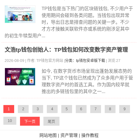
TP钱包是当下热门的区块链钱包, 不少用户于
使用期间会碰到各类问题。当钱包出现异常
时，导出日志是排查问题的关键一步。不少
才方才接触关联软件亦或系统的刚涉足其中
的初生牛犊型用户...
文浩tp钱包创始人：TP钱包如何改变数字资产管理
2026-08-09 | 作者: TP钱包官方网站 |
分类：tp钱包安卓版下载
| 浏览:27
如今, 在数字货币市场呈现出蓬勃发展态势的
当下, TP这个钱包已然成为了众多用户用于管
理数字资产时的首选工具。作为国内较早就
推出的多链钱包里的其中之一...
1
2
3
4
5
6
7
8
9
10
下一页
尾页
网站地图
|
资产管理
|
操作教程