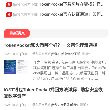
TokenPocket下载图片在哪找？官方渠道最靠谱
5
[tp钱包官方下载]
TokenPocket官方认证通道：如何找到真正的官方渠道
6
[tp钱包官方下载]
最新消息
TokenPocket和火币哪个好？一文帮你理清选择
2026-08-09 | 作者: TP钱包官方网站 |
分类：tp钱包app下载
| 浏览:5
作为一名投资者, 我在币圈历经多年摸爬滚打,
我深切明白选择合适工具相当重要。TokenPo
cket展现出一种产品形态 , 火币展现出另一种
产品形态 , 这两种产品形态截然不同。...
IOST钱包TokenPocket找回方法详解 - 助您安全恢
复数字资产
2026-08-09 | 作者: TP钱包官方网站 |
分类：最新版tp钱包
| 浏览:6