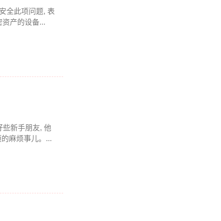
全此项问题, 表
资产的设备...
些新手朋友, 他
的麻烦事儿。...