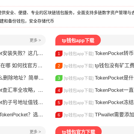
提供安全、便捷、专业的区块链钱包服务，全面支持多链数字资产管理与
创建和备份钱包，安全存储代币
更多 >
tp钱包app下载
et安装失败？这几点最常见
TokenPocket转币教
1
[tp钱包app下载]
哪 如何找官方下载入口
tp钱包没有矿工费怎么办
2
[tp钱包app下载]
删除地址？简单几步教你移除多余钱包
TokenPocket是什么？
3
[tp钱包app下载]
et查汇率全攻略，新手一看就会
TokenPocket一直提示网络错误
4
[tp钱包app下载]
豹子号地址值钱吗？新手看完这篇就懂了
TokenPocket冻结能量怎
5
[tp钱包app下载]
nPocket？选对钱包很重要
TPwallet需要添加trx吗 TPw
6
[tp钱包app下载]
更多 >
tp钱包官方下载