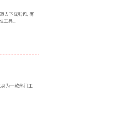
道去下载钱包, 有
工具...
钱包身为一款热门工