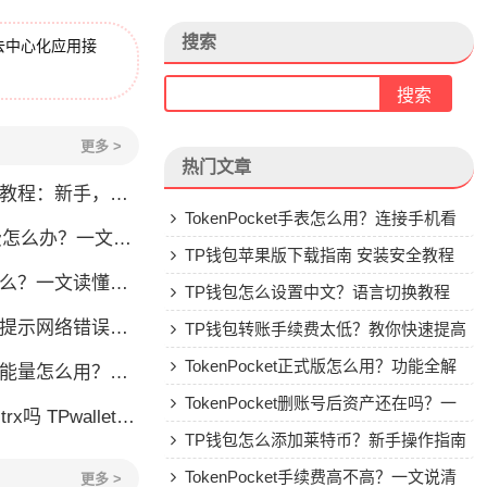
搜索
去中心化应用接
更多 >
热门文章
程：新手，手续费全解析
TokenPocket手表怎么用？连接手机看
？一文教你解决转账问题
行情教程
TP钱包苹果版下载指南 安装安全教程
一文读懂这款热门多链钱包
TP钱包怎么设置中文？语言切换教程
怎么办？这几个方法帮你快速解决
TP钱包转账手续费太低？教你快速提高
Gas费
TokenPocket正式版怎么用？功能全解
么用？TRX冻结获取能量详解
析与安全使用指南
TokenPocket删账号后资产还在吗？一
allet要不要充TRX？一文说清
文讲清楚
TP钱包怎么添加莱特币？新手操作指南
TokenPocket手续费高不高？一文说清
更多 >