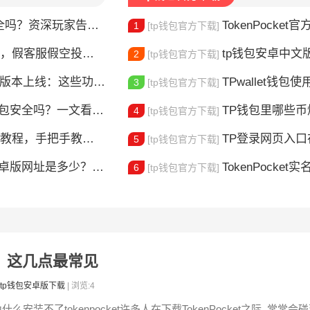
？资深玩家告诉你真相
TokenPocket官方认证
1
[tp钱包官方下载]
，假客服假空投全曝光
tp钱包安卓中文版怎
2
[tp钱包官方下载]
本上线：这些功能升级值得体验
TPwallet钱包使用全攻
3
[tp钱包官方下载]
钱包安全吗？一文看懂真实风险
TP钱包里哪些
4
[tp钱包官方下载]
，手把手教你完成身份验证
TP登录网页入口在哪 
5
[tp钱包官方下载]
版网址是多少？一文教你安全下载
TokenPocket实
6
[tp钱包官方下载]
失败？这几点最常见
tp钱包安卓版下载
| 浏览:4
什么安装不了tokenpocket许多人在下载TokenPocket之际, 常常