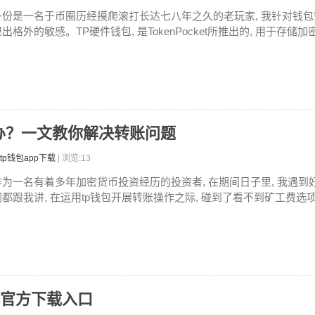
身份是一名于币圈历经摸爬滚打长达七八年之久的老玩家, 我针对钱包安
出格外的敏感。TP硬件钱包, 是TokenPocket所推出的, 用于存储加密
办？一文教你解决转账问题
tp钱包app下载
| 浏览:13
作为一名有着多年加密货币投资经历的投资者, 在期间日子里, 我遇到好
们都跟我讲, 在运用tp钱包开展转账操作之际, 碰到了看不到矿工费选项
找官方下载入口