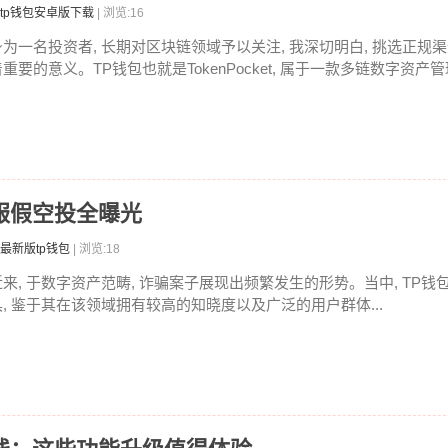
tp钱包安卓版下载
| 浏览:16
身为一名投资者, 长期对区块链领域予以关注, 我深切明白, 挑选正规渠
重要的意义。TP钱包也就是TokenPocket, 属于一款多链数字资产管理
客服假空投全曝光
最新版tp钱包
| 浏览:18
近来, 于数字资产范畴, 诈骗案子展现出频繁发生的形势。当中, TP
具, 鉴于其在该领域拥有较高的知晓度以及广泛的用户群体...