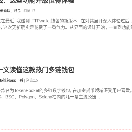
本上线：这些功能升级值得体验
最新版tp钱包
| 浏览:17
在最近, 我碰到了TPwallet钱包的新版本 , 在对其展开深入体验过后
是, 这次更新确实是花费了一番气力。从界面的设计开始 , 一直到功能经
什么？一文读懂这款热门多链钱包
tp钱包app下载
| 浏览:15
一款名为TokenPocket的多链数字钱包, 在加密货币领域深受用户喜
、BSC、Polygon、Solana在内的几十条主流公链...