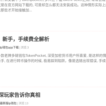
就是在官方网站下载的, 可是却怎么都无法安装成功。这种情形实际
是那些才开始接触加...
教程：新手，手续费全解析
tp钱包app下载
| 浏览:3
款老牌多链钱包TokenPocket, 深受加密货币用户所喜爱, 是这样的
新手, 在进行转币操作的时候, 极易踩到陷阱，像是选链出现错误, 手续费
资深玩家告诉你真相
最新版tp钱包
| 浏览:13