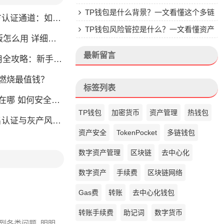
楚
TP钱包是什么背景？一文看懂这个多链
通道：如何找到真正的官方渠道
钱包的来头
TP钱包风险管控是什么？一文看懂资产
么用 详细安装教程
安全核心
最新留言
略：新手也能快速上手掌握
币燃烧最值钱？
标签列表
如何安全快速登陆平台
TP钱包
加密货币
资产管理
热钱包
名认证与灰产风险全解析
资产安全
TokenPocket
多链钱包
数字资产管理
区块链
去中心化
数字资产
手续费
区块链网络
Gas费
转账
去中心化钱包
转账手续费
助记词
数字货币
会碰到各类问题, 明明