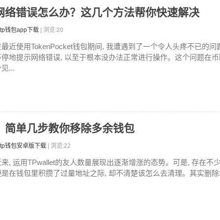
直提示网络错误怎么办？这几个方法帮你快速解决
tp钱包app下载
| 浏览:20
在最近使用TokenPocket钱包期间, 我遭遇到了一个令人头疼不已的问
不停地提示网络错误, 以至于根本没办法正常进行操作。这个问题在
见...
地址？简单几步教你移除多余钱包
tp钱包安卓版下载
| 浏览:22
近来, 运用TPwallet的友人数量展现出逐渐增涨的态势。可是, 存在不
便是在钱包里积攒了过量地址之际, 却不清楚该怎么去清理。其实删除地