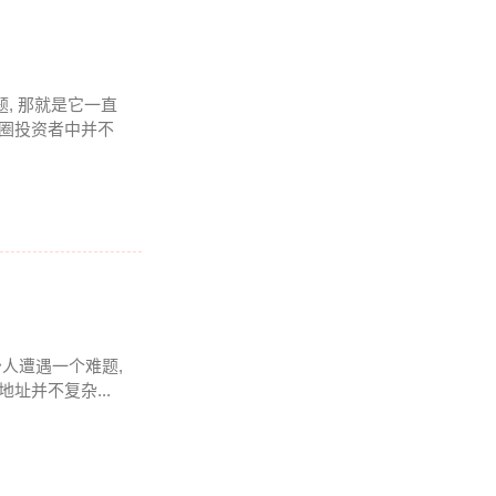
题, 那就是它一直
币圈投资者中并不
少人遭遇一个难题,
址并不复杂...