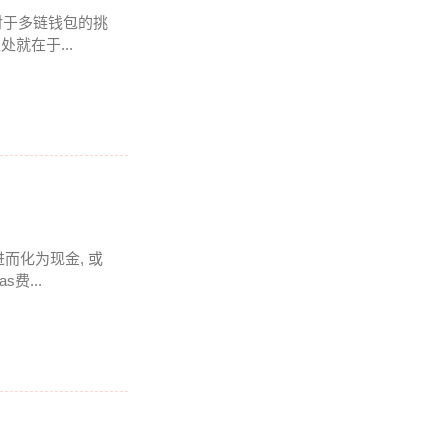
我对于多链钱包的挑
处就在于...
进而化为现金, 或
费...