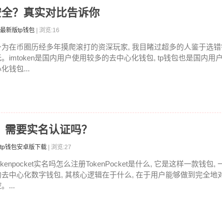
哪个安全？真实对比告诉你
最新版tp钱包
| 浏览:16
身为在币圈历经多年摸爬滚打的资深玩家, 我目睹过超多的人鉴于选
无。imtoken是国内用户使用较多的去中心化钱包, tp钱包也是国内
化钱包...
注册？需要实名认证吗？
tp钱包安卓版下载
| 浏览:27
okenpocket实名吗怎么注册TokenPocket是什么, 它是这样一款钱
的去中心化数字钱包, 其核心逻辑在于什么, 在于用户能够做到完全地
。...