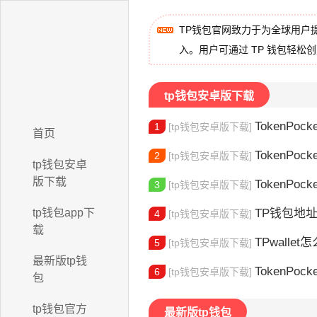
TP钱包官网致力于为全球用户
入。用户可通过 TP 钱包轻松
tp钱包安卓版下载
TokenPock
1
[tp钱包安卓版下载]
首页
TokenPocke
2
[tp钱包安卓版下载]
tp钱包安卓
版下载
TokenPock
3
[tp钱包安卓版下载]
tp钱包app下
TP钱包地址在
4
[tp钱包安卓版下载]
载
TPwallet怎么
5
[tp钱包安卓版下载]
最新版tp钱
TokenPock
6
[tp钱包安卓版下载]
包
tp钱包官方
最新版tp钱包