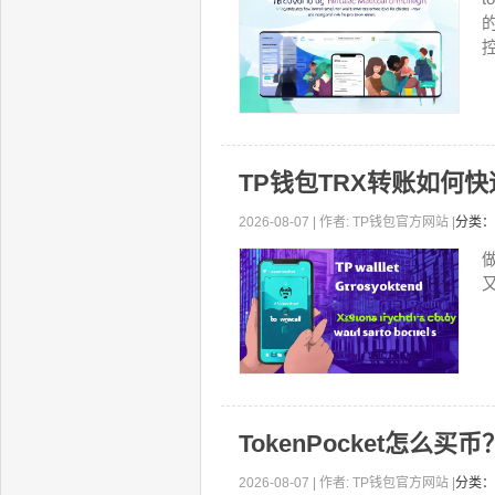
控
TP钱包TRX转账如何
2026-08-07 | 作者: TP钱包官方网站 |
分类：
TokenPocket怎么
2026-08-07 | 作者: TP钱包官方网站 |
分类：