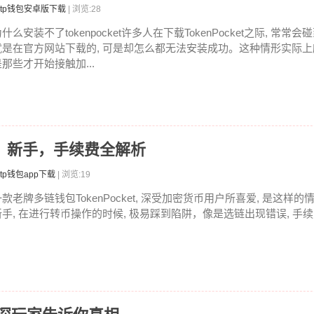
tp钱包安卓版下载
| 浏览:28
什么安装不了tokenpocket许多人在下载TokenPocket之际, 常常
就是在官方网站下载的, 可是却怎么都无法安装成功。这种情形实际
是那些才开始接触加...
教程：新手，手续费全解析
tp钱包app下载
| 浏览:19
款老牌多链钱包TokenPocket, 深受加密货币用户所喜爱, 是这样的
新手, 在进行转币操作的时候, 极易踩到陷阱，像是选链出现错误, 手续费