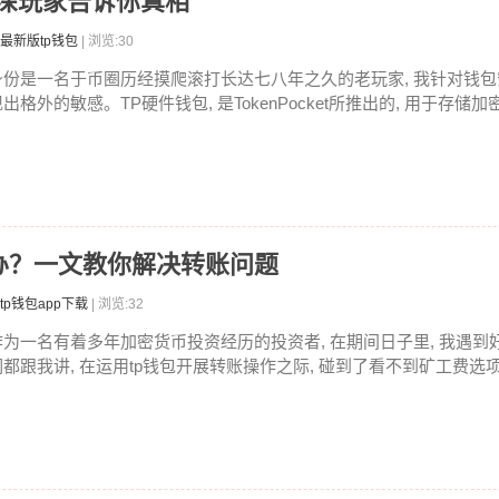
资深玩家告诉你真相
最新版tp钱包
| 浏览:30
身份是一名于币圈历经摸爬滚打长达七八年之久的老玩家, 我针对钱包安
出格外的敏感。TP硬件钱包, 是TokenPocket所推出的, 用于存储加密
办？一文教你解决转账问题
tp钱包app下载
| 浏览:32
作为一名有着多年加密货币投资经历的投资者, 在期间日子里, 我遇到好
们都跟我讲, 在运用tp钱包开展转账操作之际, 碰到了看不到矿工费选项