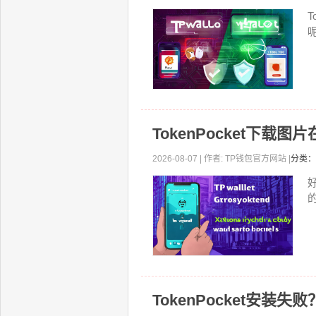
TokenPocket下载
2026-08-07 | 作者: TP钱包官方网站 |
分类：
TokenPocket安装