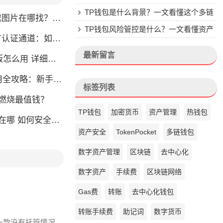
楚
TP钱包是什么背景？一文看懂这个多链
片在哪找？官方渠道最靠谱
钱包的来头
TP钱包风险管控是什么？一文看懂资产
通道：如何找到真正的官方渠道
安全核心
最新留言
么用 详细安装教程
略：新手也能快速上手掌握
标签列表
币燃烧最值钱？
TP钱包
加密货币
资产管理
热钱包
如何安全快速登陆平台
资产安全
TokenPocket
多链钱包
数字资产管理
区块链
去中心化
数字资产
手续费
区块链网络
Gas费
转账
去中心化钱包
转账手续费
助记词
数字货币
包, 一款没有托管情况