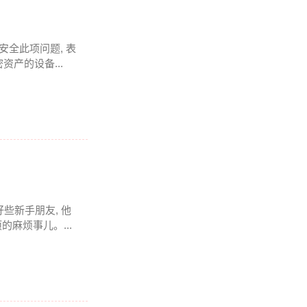
全此项问题, 表
资产的设备...
些新手朋友, 他
的麻烦事儿。...