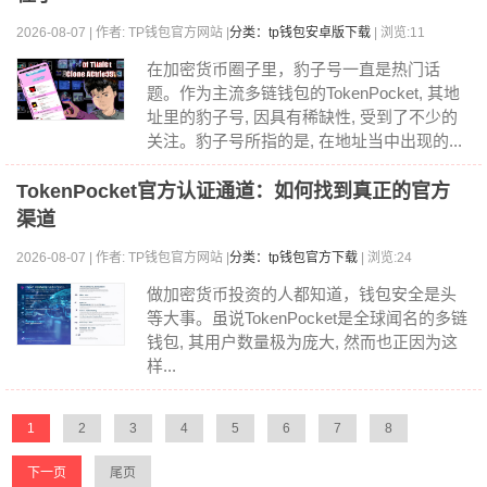
2026-08-07 | 作者: TP钱包官方网站 |
分类：tp钱包安卓版下载
| 浏览:11
在加密货币圈子里，豹子号一直是热门话
题。作为主流多链钱包的TokenPocket, 其地
址里的豹子号, 因具有稀缺性, 受到了不少的
关注。豹子号所指的是, 在地址当中出现的...
TokenPocket官方认证通道：如何找到真正的官方
渠道
2026-08-07 | 作者: TP钱包官方网站 |
分类：tp钱包官方下载
| 浏览:24
做加密货币投资的人都知道，钱包安全是头
等大事。虽说TokenPocket是全球闻名的多链
钱包, 其用户数量极为庞大, 然而也正因为这
样...
1
2
3
4
5
6
7
8
下一页
尾页