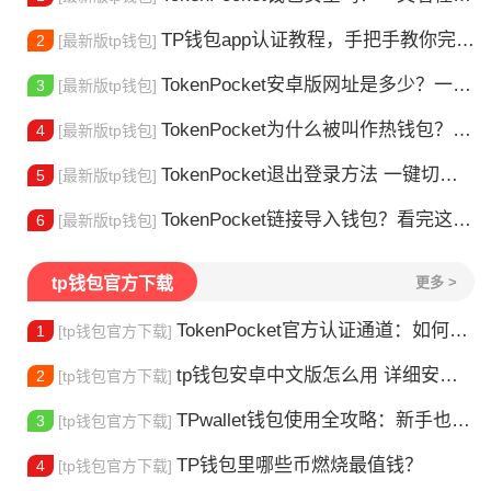
TP钱包app认证教程，手把手教你完成身份验证
2
[最新版tp钱包]
TokenPocket安卓版网址是多少？一文教你安全下载
3
[最新版tp钱包]
TokenPocket为什么被叫作热钱包？一文讲清楚
4
[最新版tp钱包]
TokenPocket退出登录方法 一键切换账号超简单
5
[最新版tp钱包]
TokenPocket链接导入钱包？看完这篇就懂了
6
[最新版tp钱包]
tp钱包官方下载
更多 >
TokenPocket官方认证通道：如何找到真正的官方渠道
1
[tp钱包官方下载]
tp钱包安卓中文版怎么用 详细安装教程
2
[tp钱包官方下载]
TPwallet钱包使用全攻略：新手也能快速上手掌握
3
[tp钱包官方下载]
TP钱包里哪些币燃烧最值钱？
4
[tp钱包官方下载]