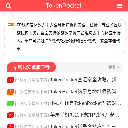
TokenPocket
TP钱包官网致力于为全球用户提供安全、便捷、专业的区块
链钱包服务，全面支持多链数字资产管理与去中心化应用接
入。用户可通过 TP 钱包轻松创建和备份钱包，安全存储代
币
tp钱包安卓版下载
更多 >
TokenPocket查汇率全攻略，新手一看就会
1
[tp钱包安卓版下载]
TokenPocket豹子号地址值钱吗？新手看完这篇就懂了
2
[tp钱包安卓版下载]
小狐狸还是TokenPocket？选对钱包很重要
3
[tp钱包安卓版下载]
苹果手机怎么下载TP钱包？安装教程来了
4
[tp钱包安卓版下载]
TokenPocket账号突然冻结？三步教你快速解冻
5
[tp钱包安卓版下载]