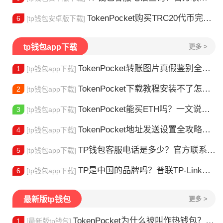
TokenPocket购买TRC20代币完整教程
6
[tp钱包安卓版下载]
tp钱包app下载
更多 >
TokenPocket转账图片真假鉴别全攻略
1
[tp钱包app下载]
TokenPocket下载教程安装不了怎么办？手把手教你解决
2
[tp钱包app下载]
TokenPocket能买ETH吗？一文说清购买方式
3
[tp钱包app下载]
TokenPocket地址发送设置全攻略：快速添加常用联系人并安全转账
4
[tp钱包app下载]
TP钱包客服电话是多少？官方联系方式全解析
5
[tp钱包app下载]
TP是中国的品牌吗？普联TP-Link公司背景介绍
6
[tp钱包app下载]
最新版tp钱包
更多 >
TokenPocket为什么被叫作热钱包？一文讲清楚
1
[最新版tp钱包]