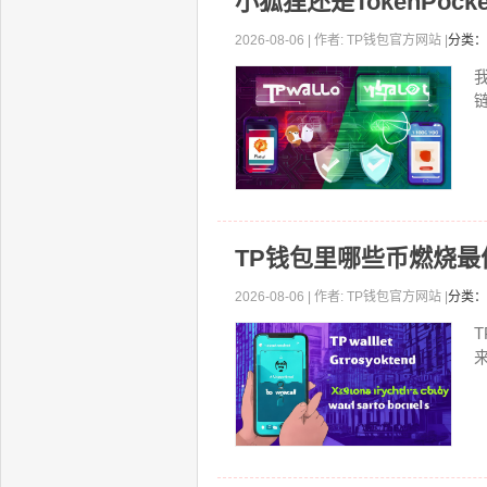
小狐狸还是TokenPoc
2026-08-06 | 作者: TP钱包官方网站 |
分类：
TP钱包里哪些币燃烧最
2026-08-06 | 作者: TP钱包官方网站 |
分类：