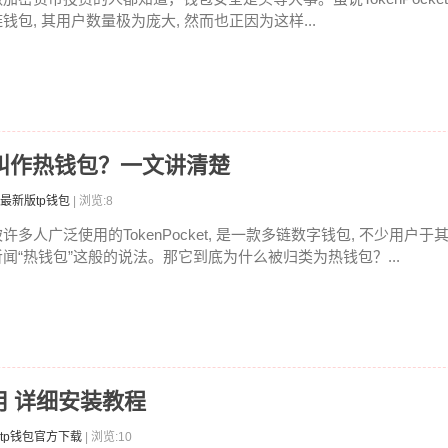
链钱包, 其用户数量极为庞大, 然而也正因为这样...
么被叫作热钱包？一文讲清楚
最新版tp钱包
| 浏览:8
许多人广泛使用的TokenPocket, 是一款多链数字钱包, 不少用户于
听闻“热钱包”这般的说法。那它到底为什么被归类为热钱包？...
用 详细安装教程
tp钱包官方下载
| 浏览:10