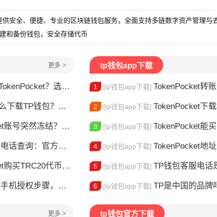
提供安全、便捷、专业的区块链钱包服务，全面支持多链数字资产管理与
创建和备份钱包，安全存储代币
更多 >
tp钱包app下载
nPocket？选对钱包很重要
TokenPocket转
1
[tp钱包app下载]
TP钱包？安装教程来了
TokenPocket下载教程安
2
[tp钱包app下载]
t账号突然冻结？三步教你快速解冻
TokenPocket能买E
3
[tp钱包app下载]
官方联系方式大全，快速解决问题
TokenPocket地址发送设置全攻
4
[tp钱包app下载]
et购买TRC20代币完整教程
TP钱包客服电话是多少？
5
[tp钱包app下载]
授权步骤，一键取消设备绑定
TP是中国的品牌吗？普联T
6
[tp钱包app下载]
更多 >
tp钱包官方下载