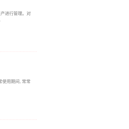
链资产进行管理。对
.
常使用期间, 常常