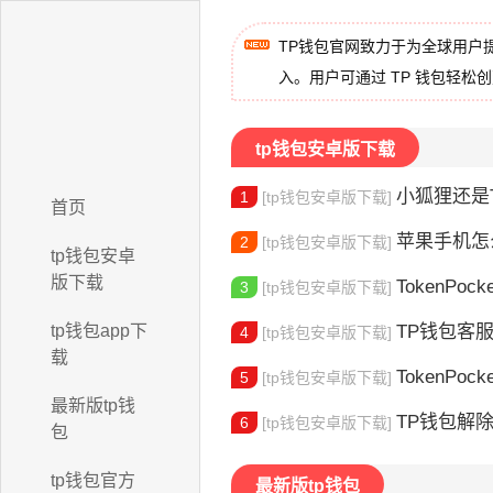
TP钱包官网致力于为全球用户
入。用户可通过 TP 钱包轻松
tp钱包安卓版下载
小狐狸还是Toke
1
[tp钱包安卓版下载]
首页
苹果手机怎么下载
2
[tp钱包安卓版下载]
tp钱包安卓
版下载
TokenPocke
3
[tp钱包安卓版下载]
tp钱包app下
TP钱包客服电话查询：
4
[tp钱包安卓版下载]
载
TokenPock
5
[tp钱包安卓版下载]
最新版tp钱
TP钱包解除手机
6
[tp钱包安卓版下载]
包
tp钱包官方
最新版tp钱包