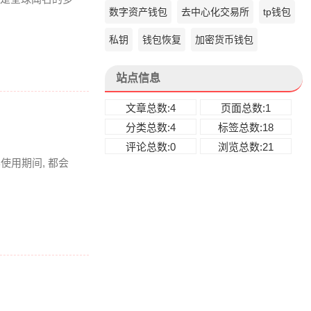
数字资产钱包
去中心化交易所
tp钱包
私钥
钱包恢复
加密货币钱包
站点信息
文章总数:4
页面总数:1
分类总数:4
标签总数:18
评论总数:0
浏览总数:21
其使用期间, 都会