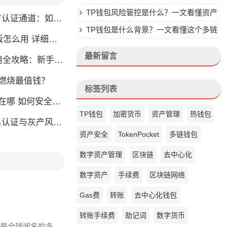
析与安全使用指南
TP钱包风险管控是什么？一文看懂资产
通道：如何找到真正的官方渠道
安全核心
TP钱包是什么背景？一文看懂这个多链
么用 详细安装教程
钱包的来头
最新留言
略：新手也能快速上手掌握
币燃烧最值钱？
标签列表
如何安全快速登陆平台
TP钱包
加密货币
资产管理
热钱包
名认证与灰产风险全解析
资产安全
TokenPocket
多链钱包
数字资产管理
区块链
去中心化
数字资产
手续费
区块链网络
Gas费
转账
去中心化钱包
转账手续费
助记词
数字货币
t是全球闻名的多