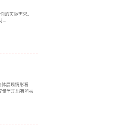
得看你的实际需求。
..
整体展现情形看
成交量呈现出有所被