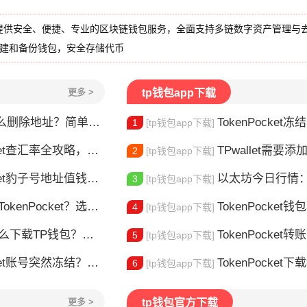
提供安全、便捷、专业的区块链钱包服务，全面支持多链数字资产管理与
创建和备份钱包，安全存储代币
更多 >
tp钱包app下载
删除地址？简单几步教你移除多余钱包
TokenPocket冻结能量怎
1
[tp钱包app下载]
et查汇率全攻略，新手一看就会
TPwallet需要添加trx吗 TPw
2
[tp钱包app下载]
豹子号地址值钱吗？新手看完这篇就懂了
以太坊今日行情：价
3
[tp钱包app下载]
nPocket？选对钱包很重要
TokenPocket钱包转不出
4
[tp钱包app下载]
TP钱包？安装教程来了
TokenPocket转
5
[tp钱包app下载]
t账号突然冻结？三步教你快速解冻
TokenPocket下载教程安
6
[tp钱包app下载]
更多 >
tp钱包官方下载