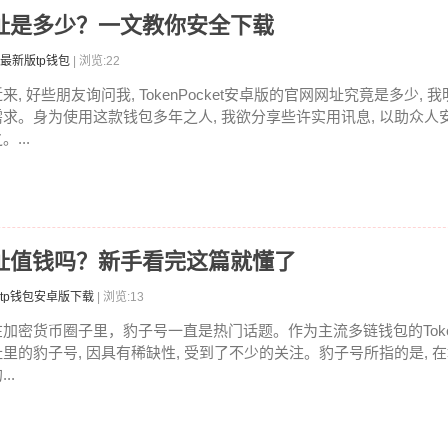
卓版网址是多少？一文教你安全下载
最新版tp钱包
| 浏览:22
来, 好些朋友询问我, TokenPocket安卓版的官网网址究竟是多少,
需求。身为使用这款钱包多年之人, 我欲分享些许实用讯息, 以助众人
。...
子号地址值钱吗？新手看完这篇就懂了
tp钱包安卓版下载
| 浏览:13
在加密货币圈子里，豹子号一直是热门话题。作为主流多链钱包的TokenPo
址里的豹子号, 因具有稀缺性, 受到了不少的关注。豹子号所指的是, 
...