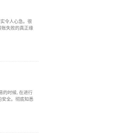
况着实令人心急。很
转账失败的真正缘
易的时候, 在进行
的安全。彻底知悉