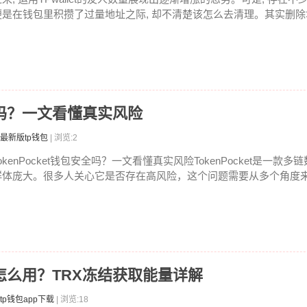
便是在钱包里积攒了过量地址之际, 却不清楚该怎么去清理。其实删除地
安全吗？一文看懂真实风险
最新版tp钱包
| 浏览:2
okenPocket钱包安全吗？一文看懂真实风险TokenPocket是一款
群体庞大。很多人关心它是否存在高风险，这个问题需要从多个角度来分
能量怎么用？TRX冻结获取能量详解
tp钱包app下载
| 浏览:18