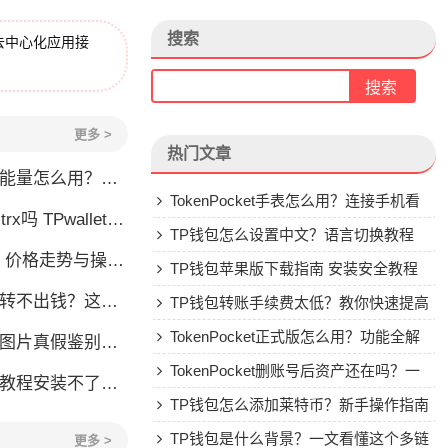
搜索
去中心化应用接
更多 >
热门文章
么用？TRX冻结获取能量详解
TokenPocket手表怎么用？连接手机看
allet要不要充TRX？一文说清
行情教程
TP钱包怎么设置中文？语言切换教程
格走势与操作建议
TP钱包苹果版下载指南 安装安全教程
钱？这几种情况你可能遇到过
TP钱包转账手续费太低？教你快速提高
Gas费
TokenPocket正式版怎么用？功能全解
账图片真假鉴别全攻略
析与安全使用指南
TokenPocket删账号后资产还在吗？一
装不了怎么办？手把手教你解决
文讲清楚
TP钱包怎么添加莱特币？新手操作指南
TP钱包是什么背景？一文看懂这个多链
更多 >