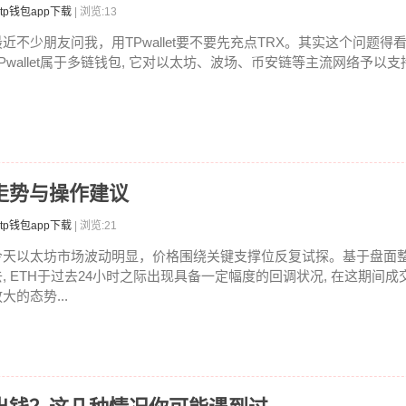
tp钱包app下载
| 浏览:13
最近不少朋友问我，用TPwallet要不要先充点TRX。其实这个问题
TPwallet属于多链钱包, 它对以太坊、波场、币安链等主流网络予以支持.
走势与操作建议
tp钱包app下载
| 浏览:21
今天以太坊市场波动明显，价格围绕关键支撑位反复试探。基于盘面
去, ETH于过去24小时之际出现具备一定幅度的回调状况, 在这期间
大的态势...