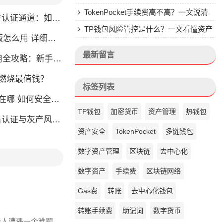
钱包的来头
TokenPocket手续费高不高？一文说清
通道：如何找到真正的官方渠道
楚
TP钱包风险管控是什么？一文看懂资产
么用 详细安装教程
安全核心
最新留言
略：新手也能快速上手掌握
币燃烧最值钱？
标签列表
如何安全快速登陆平台
TP钱包
加密货币
资产管理
热钱包
名认证与灰产风险全解析
资产安全
TokenPocket
多链钱包
数字资产管理
区块链
去中心化
数字资产
手续费
区块链网络
Gas费
转账
去中心化钱包
转账手续费
助记词
数字货币
少人遭遇一个难题,