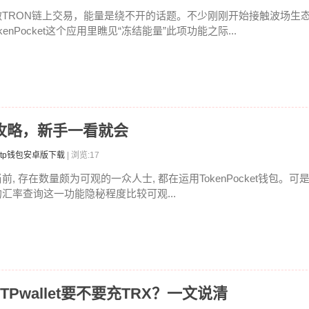
做TRON链上交易，能量是绕不开的话题。不少刚刚开始接触波场生态的
kenPocket这个应用里瞧见“冻结能量”此项功能之际...
率全攻略，新手一看就会
tp钱包安卓版下载
| 浏览:17
前, 存在数量颇为可观的一众人士, 都在运用TokenPocket钱包。可
的汇率查询这一功能隐秘程度比较可观...
吗 TPwallet要不要充TRX？一文说清