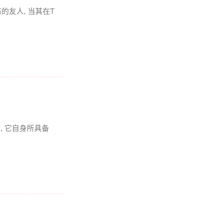
友人, 当其在T
是, 它自身所具备