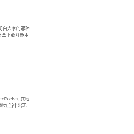
 我明白大家的那种
安全下载并能用
cket, 其地
在地址当中出现