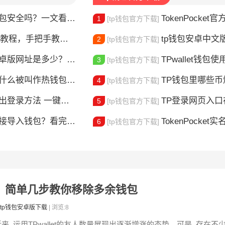
钱包安全吗？一文看懂真实风险
TokenPocket官方认证
1
[tp钱包官方下载]
，手把手教你完成身份验证
tp钱包安卓中文版怎
2
[tp钱包官方下载]
版网址是多少？一文教你安全下载
TPwallet钱包使用全攻
3
[tp钱包官方下载]
什么被叫作热钱包？一文讲清楚
TP钱包里哪些
4
[tp钱包官方下载]
登录方法 一键切换账号超简单
TP登录网页入口在哪 
5
[tp钱包官方下载]
链接导入钱包？看完这篇就懂了
TokenPocket实
6
[tp钱包官方下载]
地址？简单几步教你移除多余钱包
tp钱包安卓版下载
| 浏览:8
近来, 运用TPwallet的友人数量展现出逐渐增涨的态势。可是, 存在不