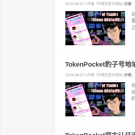
2026-08-07 | 作者: TP钱包官方网站 |
分类：
近
之
TokenPocket豹
2026-08-07 | 作者: TP钱包官方网站 |
分类：
的