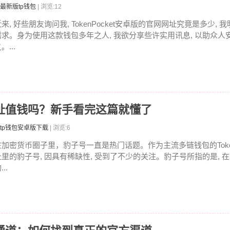
最新版tp钱包
| 浏览:12
来, 好些朋友询问我, TokenPocket安卓版的官网网址究竟是多少,
需求。身为使用这款钱包多年之人, 我欲分享些许实用讯息, 以助众人
。...
子号地址值钱吗？新手看完这篇就懂了
tp钱包安卓版下载
| 浏览:6
在加密货币圈子里，豹子号一直是热门话题。作为主流多链钱包的TokenPo
址里的豹子号, 因具有稀缺性, 受到了不少的关注。豹子号所指的是, 
...