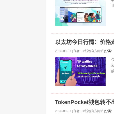
以太坊今日行情：价格
2026-08-07 | 作者: TP钱包官方网站 |
分类：
放
TokenPocket钱
2026-08-07 | 作者: TP钱包官方网站 |
分类：