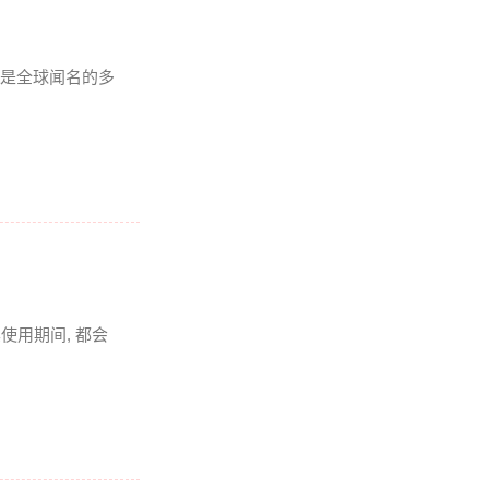
t是全球闻名的多
其使用期间, 都会