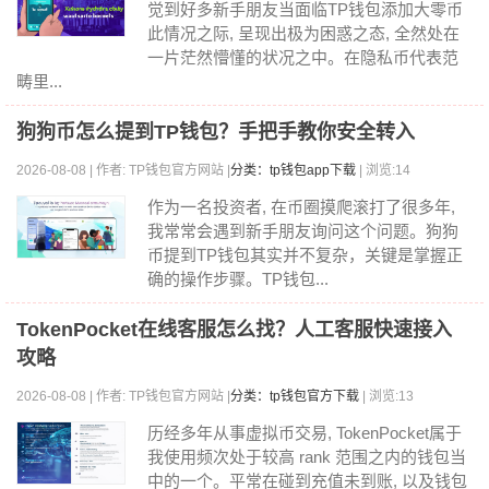
觉到好多新手朋友当面临TP钱包添加大零币
此情况之际, 呈现出极为困惑之态, 全然处在
一片茫然懵懂的状况之中。在隐私币代表范
畴里...
狗狗币怎么提到TP钱包？手把手教你安全转入
2026-08-08 | 作者: TP钱包官方网站 |
分类：tp钱包app下载
| 浏览:14
作为一名投资者, 在币圈摸爬滚打了很多年,
我常常会遇到新手朋友询问这个问题。狗狗
币提到TP钱包其实并不复杂，关键是掌握正
确的操作步骤。TP钱包...
TokenPocket在线客服怎么找？人工客服快速接入
攻略
2026-08-08 | 作者: TP钱包官方网站 |
分类：tp钱包官方下载
| 浏览:13
历经多年从事虚拟币交易, TokenPocket属于
我使用频次处于较高 rank 范围之内的钱包当
中的一个。平常在碰到充值未到账, 以及钱包