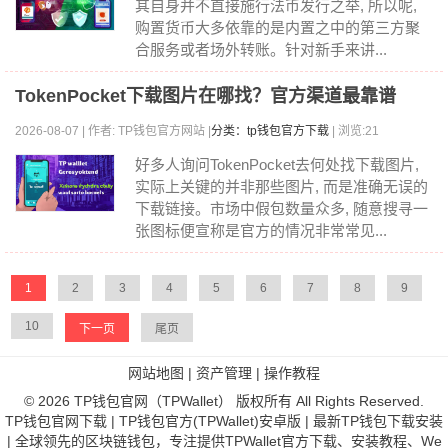
其自身并不直接施行法币发行之举, 所以呢,
购置货币大多依靠的是内置之中的第三方聚
合服务或者场外转账。针对新手来讲...
TokenPocket下载图片在哪找？官方渠道最靠谱
2026-08-07 | 作者: TP钱包官方网站 |
分类：tp钱包官方下载
| 浏览:21
好多人询问TokenPocket去何处找下载图片,
实际上关键的并非那些图片, 而是准确无误的
下载链接。市场中假包数量众多, 随意搜寻一
张图标便宣称是官方的情况非常常见...
1
2
3
4
5
6
7
8
9
10
下一页
尾页
网站地图
|
资产管理
|
操作教程
© 2026 TP钱包官网（TPWallet） 版权所有 All Rights Reserved.
TP钱包官网下载 | TP钱包官方(TPWallet)安卓版 | 最新TP钱包下载安装
| 全球领先的区块链钱包，专注提供TPWallet官方下载、安装教程、We