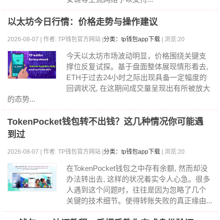
以太坊今日行情：价格走势与操作建议
2026-08-07 | 作者: TP钱包官方网站 |
分类：tp钱包app下载
| 浏览:20
今天以太坊市场波动明显，价格围绕关键支
撑位反复试探。基于盘面整体展现情形看去,
ETH于过去24小时之际出现具备一定幅度的
回调状况, 在这期间成交量呈现出有所被放大
的态势...
TokenPocket钱包转不出钱？这几种情况你可能遇
到过
2026-08-07 | 作者: TP钱包官方网站 |
分类：tp钱包app下载
| 浏览:20
在TokenPocket钱包之中存有余额, 然而却没
办法转出去, 这样的状况着实令人心急。很多
人遇到这个问题时，往往是因为忽略了几个
关键的技术细节。使得转账失败的真正缘由...