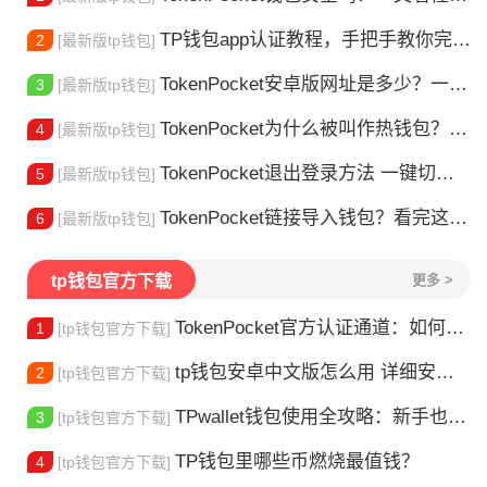
TP钱包app认证教程，手把手教你完成身份验证
2
[最新版tp钱包]
TokenPocket安卓版网址是多少？一文教你安全下载
3
[最新版tp钱包]
TokenPocket为什么被叫作热钱包？一文讲清楚
4
[最新版tp钱包]
TokenPocket退出登录方法 一键切换账号超简单
5
[最新版tp钱包]
TokenPocket链接导入钱包？看完这篇就懂了
6
[最新版tp钱包]
tp钱包官方下载
更多 >
TokenPocket官方认证通道：如何找到真正的官方渠道
1
[tp钱包官方下载]
tp钱包安卓中文版怎么用 详细安装教程
2
[tp钱包官方下载]
TPwallet钱包使用全攻略：新手也能快速上手掌握
3
[tp钱包官方下载]
TP钱包里哪些币燃烧最值钱？
4
[tp钱包官方下载]