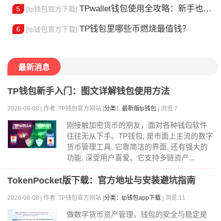
TPwallet钱包使用全攻略：新手也能快速上手掌握
5
[tp钱包官方下载]
TP钱包里哪些币燃烧最值钱？
6
[tp钱包官方下载]
最新消息
TP钱包新手入门：图文详解钱包使用方法
2026-08-08 | 作者: TP钱包官方网站 |
分类：最新版tp钱包
| 浏览:7
刚接触加密货币的朋友，面对各种钱包软件
往往无从下手。TP钱包, 是市面上主流的数字
货币管理工具, 它靠简洁的界面, 还有强大的
功能, 深受用户喜爱。它支持多链资产...
TokenPocket版下载：官方地址与安装避坑指南
2026-08-08 | 作者: TP钱包官方网站 |
分类：tp钱包app下载
| 浏览:11
做数字货币资产管理，钱包的安全与稳定是