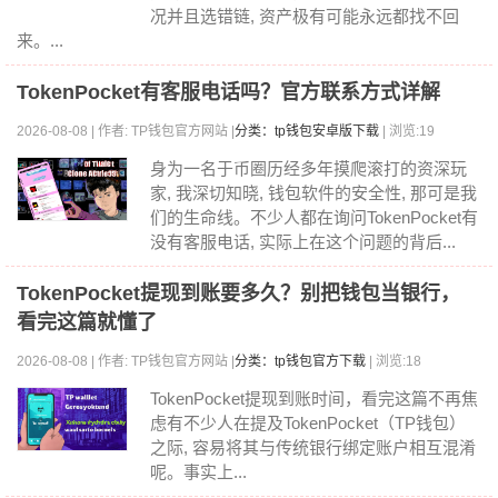
况并且选错链, 资产极有可能永远都找不回
来。...
TokenPocket有客服电话吗？官方联系方式详解
2026-08-08 | 作者: TP钱包官方网站 |
分类：tp钱包安卓版下载
| 浏览:19
身为一名于币圈历经多年摸爬滚打的资深玩
家, 我深切知晓, 钱包软件的安全性, 那可是我
们的生命线。不少人都在询问TokenPocket有
没有客服电话, 实际上在这个问题的背后...
TokenPocket提现到账要多久？别把钱包当银行，
看完这篇就懂了
2026-08-08 | 作者: TP钱包官方网站 |
分类：tp钱包官方下载
| 浏览:18
TokenPocket提现到账时间，看完这篇不再焦
虑有不少人在提及TokenPocket（TP钱包）
之际, 容易将其与传统银行绑定账户相互混淆
呢。事实上...