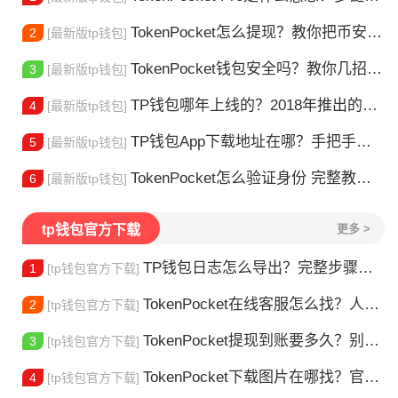
TokenPocket怎么提现？教你把币安全换成现金
2
[最新版tp钱包]
TokenPocket钱包安全吗？教你几招自查
3
[最新版tp钱包]
TP钱包哪年上线的？2018年推出的多链钱包全解析
4
[最新版tp钱包]
TP钱包App下载地址在哪？手把手教你安全下载
5
[最新版tp钱包]
TokenPocket怎么验证身份 完整教程分享 手把手教你完成KYC认证流程
6
[最新版tp钱包]
tp钱包官方下载
更多 >
TP钱包日志怎么导出？完整步骤教你轻松获取
1
[tp钱包官方下载]
TokenPocket在线客服怎么找？人工客服快速接入攻略
2
[tp钱包官方下载]
TokenPocket提现到账要多久？别把钱包当银行，看完这篇就懂了
3
[tp钱包官方下载]
TokenPocket下载图片在哪找？官方渠道最靠谱
4
[tp钱包官方下载]