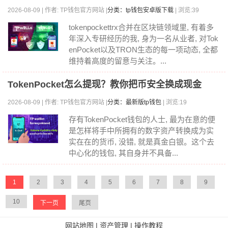
2026-08-09 | 作者: TP钱包官方网站 |
分类：tp钱包安卓版下载
| 浏览:39
tokenpockettrx合并在区块链领域里, 有着多
年深入专研经历的我, 身为一名从业者, 对Tok
enPocket以及TRON生态的每一项动态, 全都
维持着高度的留意与关注。...
TokenPocket怎么提现？教你把币安全换成现金
2026-08-09 | 作者: TP钱包官方网站 |
分类：最新版tp钱包
| 浏览:19
存有TokenPocket钱包的人士, 最为在意的便
是怎样将手中所拥有的数字资产转换成为实
实在在的货币, 没错, 就是真金白银。这个去
中心化的钱包, 其自身并不具备...
1
2
3
4
5
6
7
8
9
10
下一页
尾页
网站地图
|
资产管理
|
操作教程