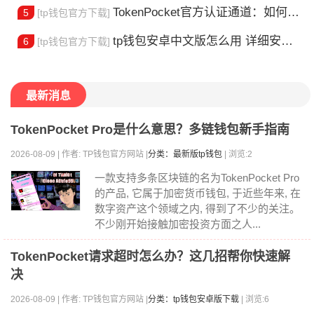
TokenPocket官方认证通道：如何找到真正的官方渠道
5
[tp钱包官方下载]
tp钱包安卓中文版怎么用 详细安装教程
6
[tp钱包官方下载]
最新消息
TokenPocket Pro是什么意思？多链钱包新手指南
2026-08-09 | 作者: TP钱包官方网站 |
分类：最新版tp钱包
| 浏览:2
一款支持多条区块链的名为TokenPocket Pro
的产品, 它属于加密货币钱包, 于近些年来, 在
数字资产这个领域之内, 得到了不少的关注。
不少刚开始接触加密投资方面之人...
TokenPocket请求超时怎么办？这几招帮你快速解
决
2026-08-09 | 作者: TP钱包官方网站 |
分类：tp钱包安卓版下载
| 浏览:6