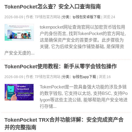
TokenPocket怎么查？安全入口查询指南
2026-08-09 | 作者: TP钱包官方网站 |
分类：tp钱包安卓版下载
| 浏览:24
tokenpocket网址查询官网以加密货币钱包用
户的身份而言, 找到TokenPocket的官方网址,
这是确保资产安全的首要步骤。此步骤极为
关键, 它为后续安全操作铺垫基础, 是保障资
产安全无虞的...
TokenPocket使用教程：新手从零学会钱包操作
2026-08-09 | 作者: TP钱包官方网站 |
分类：tp钱包app下载
| 浏览:16
TokenPocket是一款具备强大功能的涉及多链
的数字钱包, 它支持以太坊, 支持BSC, 支持Po
lygon等这些主流公链, 能够帮助用户安全地进
行存储...
TokenPocket TRX合并功能详解：安全完成资产合
并的完整指南