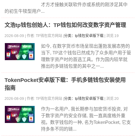
才方才接触关联软件亦或系统的刚涉足其中
的初生牛犊型用户...
文浩tp钱包创始人：TP钱包如何改变数字资产管理
2026-08-09 | 作者: TP钱包官方网站 |
分类：tp钱包安卓版下载
| 浏览:19
如今, 在数字货币市场呈现出蓬勃发展态势的
当下, TP这个钱包已然成为了众多用户用于管
理数字资产时的首选工具。作为国内较早就
推出的多链钱包里的其中之一...
TokenPocket安卓版下载：手机多链钱包安装使用
指南
2026-08-09 | 作者: TP钱包官方网站 |
分类：tp钱包安卓版下载
| 浏览:20
作为一名用户, 我长期参与加密货币投资, 对
于数字资产的安全存储, 我一直高度格外重
视。数字钱包的一种, 名为TokenPocket, 它支
持多条不同的链...