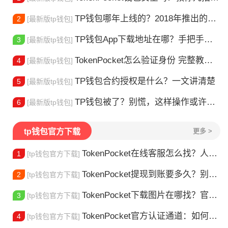
TP钱包哪年上线的？2018年推出的多链钱包全解析
2
[最新版tp钱包]
TP钱包App下载地址在哪？手把手教你安全下载
3
[最新版tp钱包]
TokenPocket怎么验证身份 完整教程分享 手把手教你完成KYC认证流程
4
[最新版tp钱包]
TP钱包合约授权是什么？一文讲清楚
5
[最新版tp钱包]
TP钱包被了？别慌，这样操作或许能找回
6
[最新版tp钱包]
tp钱包官方下载
更多 >
TokenPocket在线客服怎么找？人工客服快速接入攻略
1
[tp钱包官方下载]
TokenPocket提现到账要多久？别把钱包当银行，看完这篇就懂了
2
[tp钱包官方下载]
TokenPocket下载图片在哪找？官方渠道最靠谱
3
[tp钱包官方下载]
TokenPocket官方认证通道：如何找到真正的官方渠道
4
[tp钱包官方下载]