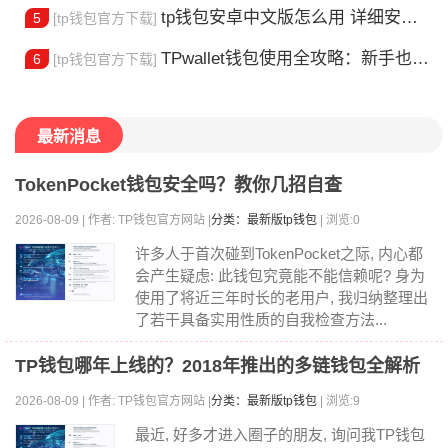
tp钱包安卓中文版怎么用 详细安装教程
5
[tp钱包官方下载]
TPwallet钱包使用全攻略：新手也能快速上手掌握
6
[tp钱包官方下载]
最新消息
TokenPocket钱包安全吗？教你几招自查
2026-08-09 | 作者: TP钱包官方网站 |
分类：最新版tp钱包
| 浏览:0
许多人于首次碰到TokenPocket之际, 内心都
会产生疑虑: 此钱包究竟能不能信赖呢? 身为
使用了将近三年时长的老用户, 我归纳整理出
了若干具备实用性质的自我检查方法...
TP钱包哪年上线的？2018年推出的多链钱包全解析
2026-08-09 | 作者: TP钱包官方网站 |
分类：最新版tp钱包
| 浏览:9
最近, 好多才进入圈子的朋友, 询问我TP钱包