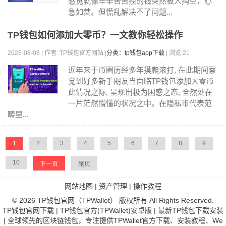
感觉就像辛辛苦苦攒的钱突然被人掏空，心
急如焚。但慌乱解决不了问题...
TP钱包如何添加大零币？一文教你轻松操作
2026-08-08 | 作者: TP钱包官方网站 |
分类：tp钱包app下载
| 浏览:21
近年来于币圈历经多年摸爬滚打, 在此期间察
觉到好多新手朋友当面临TP钱包添加大零币
此情况之际, 呈现出极为困惑之态, 全然处在
一片茫然懵懂的状况之中。在隐私币代表范
畴里...
1
2
3
4
5
6
7
8
9
10
下一页
尾页
网站地图
|
资产管理
|
操作教程
© 2026 TP钱包官网（TPWallet） 版权所有 All Rights Reserved.
TP钱包官网下载 | TP钱包官方(TPWallet)安卓版 | 最新TP钱包下载安装
| 全球领先的区块链钱包，专注提供TPWallet官方下载、安装教程、We