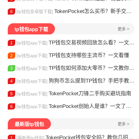
TokenPocket怎么买币？新手交易全流程详解
6
[tp钱包安卓版下载]
tp钱包app下载
更多 >
TP钱包交易视频回放怎么看？一文教你轻松找回
1
[tp钱包app下载]
TP钱包支持哪些主流币？一文看懂
2
[tp钱包app下载]
TP钱包如何添加大零币？一文教你轻松操作
3
[tp钱包app下载]
狗狗币怎么提到TP钱包？手把手教你安全转入
4
[tp钱包app下载]
TokenPocket刀锋二手购买避坑指南
5
[tp钱包app下载]
TokenPocket创始人是谁？一文了解李旭的加密钱包之路
6
[tp钱包app下载]
最新版tp钱包
更多 >
TokenPocket钱包安全吗？教你几招自查
1
[最新版tp钱包]