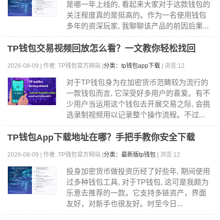
是哪一年上线的, 看起来大家对于这款钱包的
关注程度真的是挺高的。作为一名使用钱包
多年的资深玩家, 我聊聊该产品的前因后果...
TP钱包交易视频回放怎么看？一文教你轻松找回
2026-08-09 | 作者: TP钱包官方网站 |
分类：tp钱包app下载
| 浏览:12
对于TP钱包身为在加密货币范畴较为流行的
一款钱包而言, 它深受好多用户的喜爱。有不
少用户当运用这个钱包去开展交易之际, 会挑
选录制视频用以记录整个操作流程。不过...
TP钱包App下载地址在哪？手把手教你安全下载
2026-08-09 | 作者: TP钱包官方网站 |
分类：最新版tp钱包
| 浏览:12
投身加密货币做投资历经了好些年, 期间使用
过多种钱包工具, 对于TP钱包, 这可是我颇为
乐意去推荐的一款。它支持多链资产，界面
友好，对新手也很友好。时至今日...