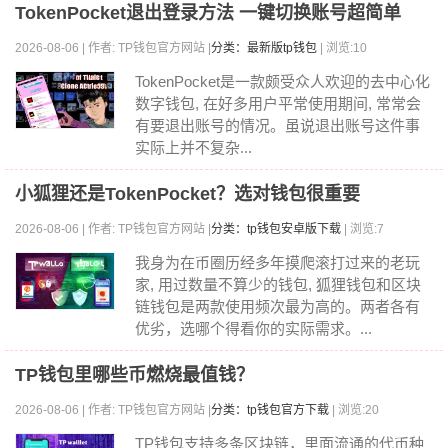
TokenPocket退出登录方法 一键切换账号超简单
2026-08-06 | 作者: TP钱包官方网站 |
分类：最新版tp钱包
| 浏览:10
TokenPocket是一款颇受众人欢迎的去中心化
数字钱包, 在好多用户平常使用期间, 常常会
有要退出账号的情况。虽说退出账号这件事
实际上并不复杂...
小狐狸还是TokenPocket？选对钱包很重要
2026-08-06 | 作者: TP钱包官方网站 |
分类：tp钱包安卓版下载
| 浏览:7
我身为在币圈历经多年摸爬滚打过来的老玩
家, 用过数量不算少的钱包, 狐狸钱包和区块
链钱包是两款使用频次最为高的。两者各有
优劣，选哪个得看你的实际需求。...
TP钱包里哪些币燃烧最值钱？
2026-08-06 | 作者: TP钱包官方网站 |
分类：tp钱包官方下载
| 浏览:20
TP钱包支持多条区块链，里面流通的代币种