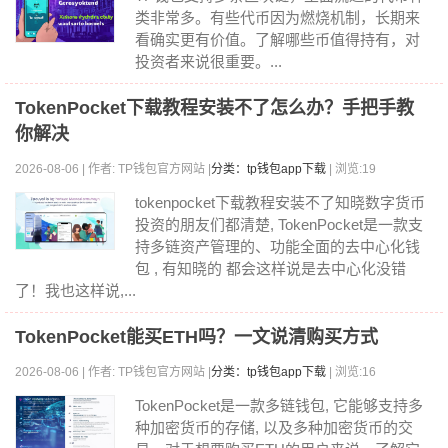
类非常多。有些代币因为燃烧机制，长期来
看确实更有价值。了解哪些币值得持有，对
投资者来说很重要。...
TokenPocket下载教程安装不了怎么办？手把手教
你解决
2026-08-06 | 作者: TP钱包官方网站 |
分类：tp钱包app下载
| 浏览:19
tokenpocket下载教程安装不了知晓数字货币
投资的朋友们都清楚, TokenPocket是一款支
持多链资产管理的、功能全面的去中心化钱
包 , 有知晓的 都会这样说是去中心化没错
了！我也这样说,...
TokenPocket能买ETH吗？一文说清购买方式
2026-08-06 | 作者: TP钱包官方网站 |
分类：tp钱包app下载
| 浏览:16
TokenPocket是一款多链钱包, 它能够支持多
种加密货币的存储, 以及多种加密货币的交