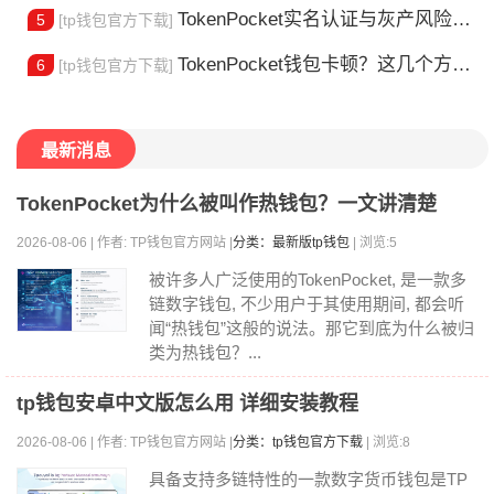
TokenPocket实名认证与灰产风险全解析
5
[tp钱包官方下载]
TokenPocket钱包卡顿？这几个方法帮你找回流畅体验
6
[tp钱包官方下载]
最新消息
TokenPocket为什么被叫作热钱包？一文讲清楚
2026-08-06 | 作者: TP钱包官方网站 |
分类：最新版tp钱包
| 浏览:5
被许多人广泛使用的TokenPocket, 是一款多
链数字钱包, 不少用户于其使用期间, 都会听
闻“热钱包”这般的说法。那它到底为什么被归
类为热钱包？...
tp钱包安卓中文版怎么用 详细安装教程
2026-08-06 | 作者: TP钱包官方网站 |
分类：tp钱包官方下载
| 浏览:8
具备支持多链特性的一款数字货币钱包是TP