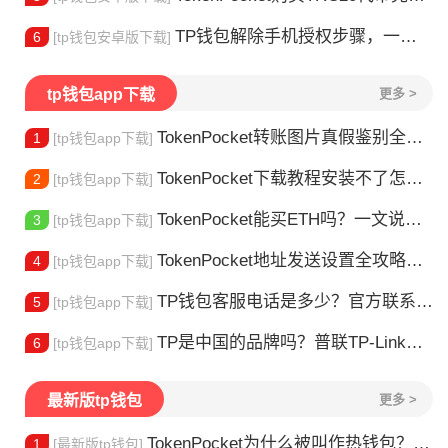
TP钱包解除手机授权步骤，一键取消设备绑定
6
[tp钱包安卓版下载]
tp钱包app下载
更多 >
TokenPocket转账图片真假鉴别全攻略
1
[tp钱包app下载]
TokenPocket下载教程安装不了怎么办？手把手教你解决
2
[tp钱包app下载]
TokenPocket能买ETH吗？一文说清购买方式
3
[tp钱包app下载]
TokenPocket地址发送设置全攻略：快速添加常用联系人并安全转账
4
[tp钱包app下载]
TP钱包客服电话是多少？官方联系方式全解析
5
[tp钱包app下载]
TP是中国的品牌吗？普联TP-Link公司背景介绍
6
[tp钱包app下载]
最新版tp钱包
更多 >
TokenPocket为什么被叫作热钱包？一文讲清楚
1
[最新版tp钱包]