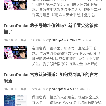
官网网址究竟是多少, 我明白大家的那种需
求。身为使用这款钱包多年之人, 我欲分享些
许实用讯息, 以助众人安全下载并能用之。...
TokenPocket豹子号地址值钱吗？新手看完这篇就
懂了
2026-08-07 | 作者: TP钱包官方网站 |
分类：tp钱包安卓版下载
| 浏览:4
在加密货币圈子里，豹子号一直是热门话
题。作为主流多链钱包的TokenPocket, 其地
址里的豹子号, 因具有稀缺性, 受到了不少的
关注。豹子号所指的是, 在地址当中出现的...
TokenPocket官方认证通道：如何找到真正的官方
渠道
2026-08-07 | 作者: TP钱包官方网站 |
分类：tp钱包官方下载
| 浏览:15
做加密货币投资的人都知道，钱包安全是头
等大事。虽说TokenPocket是全球闻名的多链