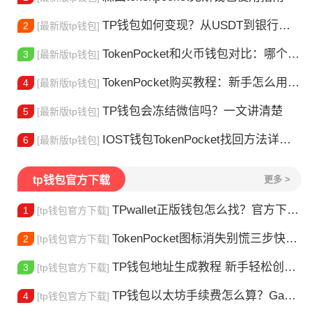
TP钱包如何变现？从USDT到银行卡的完整攻略
2
[最新版tp钱包]
TokenPocket和火币钱包对比：哪个更适合你？
3
[最新版tp钱包]
TokenPocket购买教程：新手怎么用TP钱包买币
4
[最新版tp钱包]
TP钱包会冻结微信吗？一文讲清楚
5
[最新版tp钱包]
IOST钱包TokenPocket找回方法详解 - 助您安全恢复数字资产
6
[最新版tp钱包]
tp钱包官方下载
更多 >
TPwallet正版钱包怎么找？官方下载渠道全解析
1
[tp钱包官方下载]
TokenPocket图标消失别慌三步快速找回你的钱包
2
[tp钱包官方下载]
TP钱包地址生成教程 新手轻松创建钱包
3
[tp钱包官方下载]
TP钱包以太坊手续费怎么算？Gas 费省钱全攻略
4
[tp钱包官方下载]