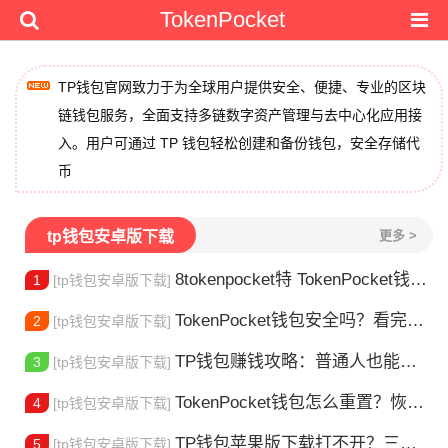
TokenPocket
TP钱包官网致力于为全球用户提供安全、便捷、专业的区块
链钱包服务，全面支持多链数字资产管理与去中心化应用接
入。用户可通过 TP 钱包轻松创建和备份钱包，安全存储代
币
tp钱包安卓版下载
更多 >
8tokenpocket特 TokenPocket钱包特色功能详解，新手老手都该知道
1
[tp钱包安卓版下载]
TokenPocket钱包安全吗？看完这篇你就懂了
2
[tp钱包安卓版下载]
TP钱包赚钱攻略：普通人也能做的几种方式
3
[tp钱包安卓版下载]
TokenPocket钱包怎么重置？恢复出厂设置方法详解
4
[tp钱包安卓版下载]
TP钱包苹果版下载打不开？三步解决下载问题
5
[tp钱包安卓版下载]