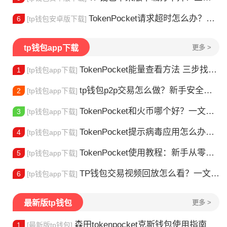
TokenPocket请求超时怎么办？这几招帮你快速解决
6
[tp钱包安卓版下载]
tp钱包app下载
更多 >
TokenPocket能量查看方法 三步找到TRX能量余额
1
[tp钱包app下载]
tp钱包p2p交易怎么做？新手安全指南
2
[tp钱包app下载]
TokenPocket和火币哪个好？一文帮你理清选择
3
[tp钱包app下载]
TokenPocket提示病毒应用怎么办？原因全解析
4
[tp钱包app下载]
TokenPocket使用教程：新手从零学会钱包操作
5
[tp钱包app下载]
TP钱包交易视频回放怎么看？一文教你轻松找回
6
[tp钱包app下载]
最新版tp钱包
更多 >
森田tokenpocket克斯钱包使用指南
1
[最新版tp钱包]