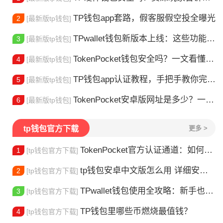
TP钱包app套路，假客服假空投全曝光
2
[最新版tp钱包]
TPwallet钱包新版本上线：这些功能升级值得体验
3
[最新版tp钱包]
TokenPocket钱包安全吗？一文看懂真实风险
4
[最新版tp钱包]
TP钱包app认证教程，手把手教你完成身份验证
5
[最新版tp钱包]
TokenPocket安卓版网址是多少？一文教你安全下载
6
[最新版tp钱包]
tp钱包官方下载
更多 >
TokenPocket官方认证通道：如何找到真正的官方渠道
1
[tp钱包官方下载]
tp钱包安卓中文版怎么用 详细安装教程
2
[tp钱包官方下载]
TPwallet钱包使用全攻略：新手也能快速上手掌握
3
[tp钱包官方下载]
TP钱包里哪些币燃烧最值钱？
4
[tp钱包官方下载]