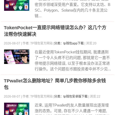
密货币领域深受用户喜爱。它支持以太坊、B
SC、Polygon、Solana在内的几十条主流公
链...
TokenPocket一直提示网络错误怎么办？这几个方
法帮你快速解决
2026-08-07 | 作者: TP钱包官方网站 |
分类：tp钱包app下载
| 浏览:20
在最近使用TokenPocket钱包期间, 我遭遇到
了一个令人头疼不已的问题, 那就是它一直不
停地提示网络错误, 以至于根本没办法正常进
行操作。这个问题在币圈投资者中并不少见...
TPwallet怎么删除地址？简单几步教你移除多余钱
包
2026-08-07 | 作者: TP钱包官方网站 |
分类：tp钱包安卓版下载
| 浏览:22
近来, 运用TPwallet的友人数量展现出逐渐增
涨的态势。可是, 存在不少人遭遇一个难题,