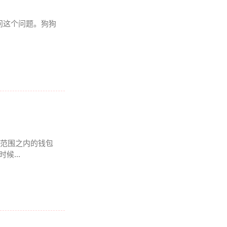
问这个问题。狗狗
k 范围之内的钱包
...