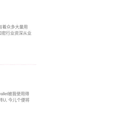
内有着众多大量用
加密行业资深从业
llet被我使用得
U, 今儿个便将