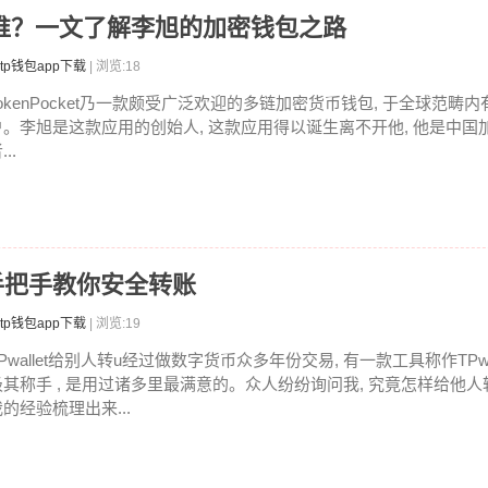
始人是谁？一文了解李旭的加密钱包之路
tp钱包app下载
| 浏览:18
TokenPocket乃一款颇受广泛欢迎的多链加密货币钱包, 于全球范畴
户。李旭是这款应用的创始人, 这款应用得以诞生离不开他, 他是中国
...
U，手把手教你安全转账
tp钱包app下载
| 浏览:19
Pwallet给别人转u经过做数字货币众多年份交易, 有一款工具称作TPwa
极其称手 , 是用过诸多里最满意的。众人纷纷询问我, 究竟怎样给他人转
的经验梳理出来...