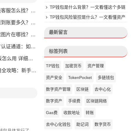
楚
TP钱包是什么背景？一文看懂这个多链
怎么找？人工客服快速接入攻略
钱包的来头
TP钱包风险管控是什么？一文看懂资产
？别把钱包当银行，看完这篇就懂了
安全核心
最新留言
片在哪找？官方渠道最靠谱
通道：如何找到真正的官方渠道
标签列表
么用 详细安装教程
TP钱包
加密货币
资产管理
略：新手也能快速上手掌握
资产安全
TokenPocket
多链钱包
数字资产管理
区块链
去中心化
数字资产
手续费
区块链网络
Gas费
收款地址
转账
去中心化钱包
助记词
数字货币
P钱包具体发行了