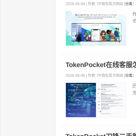
2026-08-08 | 作者: TP钱包官方网站 |
分类：
TokenPocket在
2026-08-08 | 作者: TP钱包官方网站 |
分类：
历