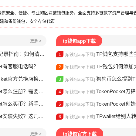
提供安全、便捷、专业的区块链钱包服务，全面支持多链数字资产管理与
创建和备份钱包，安全存储代币
更多 >
tp钱包app下载
录指南：如何清除交易历史
TP钱包支持哪些主
1
[tp钱包app下载]
t有客服电话吗？官方联系方式详解
TP钱包如何添加大零币
2
[tp钱包app下载]
t官方兑换店换币，这几个坑别再踩了
狗狗币怎么提到TP钱包？
3
[tp钱包app下载]
et怎么注册？需要实名认证吗？
TokenPocket
4
[tp钱包app下载]
t怎么买币？新手交易全流程详解
TokenPocket创始人是谁
5
[tp钱包app下载]
et安装失败？这几点最常见
TPwallet给别人转U
6
[tp钱包app下载]
更多 >
tp钱包官方下载