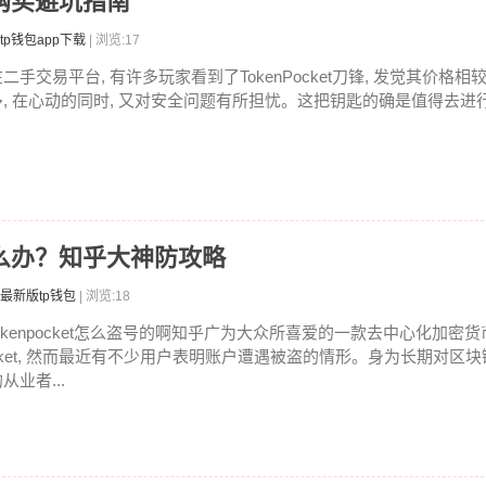
二手购买避坑指南
tp钱包app下载
| 浏览:17
在二手交易平台, 有许多玩家看到了TokenPocket刀锋, 发觉其价格
多, 在心动的同时, 又对安全问题有所担忧。这把钥匙的确是值得去进行入
被怎么办？知乎大神防攻略
最新版tp钱包
| 浏览:18
tokenpocket怎么盗号的啊知乎广为大众所喜爱的一款去中心化加密货币
cket, 然而最近有不少用户表明账户遭遇被盗的情形。身为长期对区
从业者...