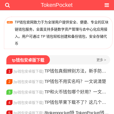
TokenPocket
TP钱包官网致力于为全球用户提供安全、便捷、专业的区块
链钱包服务，全面支持多链数字资产管理与去中心化应用接
入。用户可通过 TP 钱包轻松创建和备份钱包，安全存储代
币
tp钱包安卓版下载
更多 >
TP钱包真假辨别方法，新手防骗指南
1
[tp钱包安卓版下载]
TP钱包不用实名吗？一文说清楚
2
[tp钱包安卓版下载]
TP和火币钱包哪个好用？一文帮你选对加密钱包
3
[tp钱包安卓版下载]
TP钱包苹果下载不了？这几个原因你得知道
4
[tp钱包安卓版下载]
8tokenpocket特 TokenPocket钱包特色功能详解，新手老手都该知道
5
[tp钱包安卓版下载]