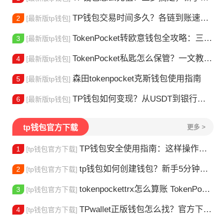
TP钱包交易时间多久？各链到账速度大不同
2
[最新版tp钱包]
TokenPocket转欧意钱包全攻略：三步完成资产转移
3
[最新版tp钱包]
TokenPocket私匙怎么保管？一文教你守住钱包资产
4
[最新版tp钱包]
森田tokenpocket克斯钱包使用指南
5
[最新版tp钱包]
TP钱包如何变现？从USDT到银行卡的完整攻略
6
[最新版tp钱包]
tp钱包官方下载
更多 >
TP钱包安全使用指南：这样操作才稳妥
1
[tp钱包官方下载]
tp钱包如何创建钱包？新手5分钟安全创建详细教程
2
[tp钱包官方下载]
tokenpockettrx怎么算账 TokenPocket TRX钱包账单怎么算？查账全攻略
3
[tp钱包官方下载]
TPwallet正版钱包怎么找？官方下载渠道全解析
4
[tp钱包官方下载]