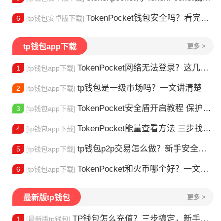
TokenPocket钱包安全吗？看完这篇你就懂了
6
[tp钱包安卓版下载]
tp钱包app下载
更多 >
TokenPocket网络无法登录？这几个办法帮你快速恢复
1
[tp钱包app下载]
tp钱包是一级市场吗？一文讲清楚
2
[tp钱包app下载]
TokenPocket安全盾开启教程 保护你的加密资产
3
[tp钱包app下载]
TokenPocket能量查看方法 三步找到TRX能量余额
4
[tp钱包app下载]
tp钱包p2p交易怎么做？新手安全指南
5
[tp钱包app下载]
TokenPocket和火币哪个好？一文帮你理清选择
6
[tp钱包app下载]
最新版tp钱包
更多 >
TP钱包怎么充值？三步搞定，新手也能轻松上手
1
[最新版tp钱包]