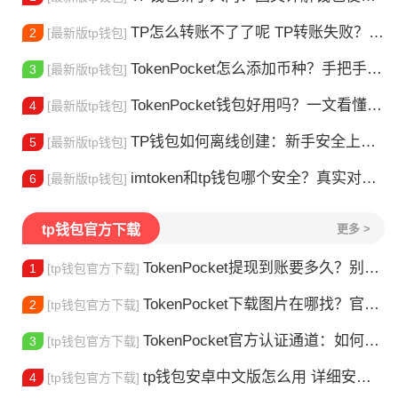
TP怎么转账不了了呢 TP转账失败？这5个原因最常见，一文解决你的转账焦虑
2
[最新版tp钱包]
TokenPocket怎么添加币种？手把手教你自定义代币
3
[最新版tp钱包]
TokenPocket钱包好用吗？一文看懂核心功能特点
4
[最新版tp钱包]
TP钱包如何离线创建：新手安全上链指南
5
[最新版tp钱包]
imtoken和tp钱包哪个安全？真实对比告诉你
6
[最新版tp钱包]
tp钱包官方下载
更多 >
TokenPocket提现到账要多久？别把钱包当银行，看完这篇就懂了
1
[tp钱包官方下载]
TokenPocket下载图片在哪找？官方渠道最靠谱
2
[tp钱包官方下载]
TokenPocket官方认证通道：如何找到真正的官方渠道
3
[tp钱包官方下载]
tp钱包安卓中文版怎么用 详细安装教程
4
[tp钱包官方下载]