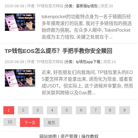
2026-08-08 | 作者: TP钱包官方网站 |
分类：最新版tp钱包
| 浏览:20
tokenpocket的功能特点身为一名于链圈历经
多年摸爬滚打的玩家, 我对于多链钱包的挑选
始终颇为挑剔。在众多人眼中, TokenPocket
会成为主力钱包, 关键之处就在于...
TP钱包EOS怎么提币？手把手教你安全赎回
2026-08-08 | 作者: TP钱包官方网站 |
分类：tp钱包app下载
| 浏览:14
近来, 好些朋友们向我询问, TP钱包里头的EO
S要怎样弄才能拿出来, 进而化为现金, 或者变
成USDT。但实际上, 这个进程并非繁杂, 然而
却关联到跨链以及Gas费...
1
2
3
4
5
6
7
8
9
10
下一页
尾页
网站地图
|
资产管理
|
操作教程