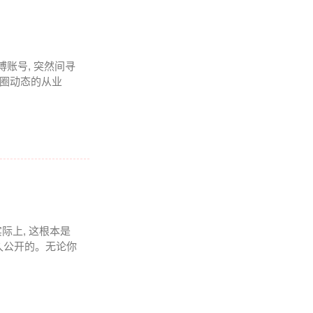
博账号, 突然间寻
币圈动态的从业
实际上, 这根本是
久公开的。无论你