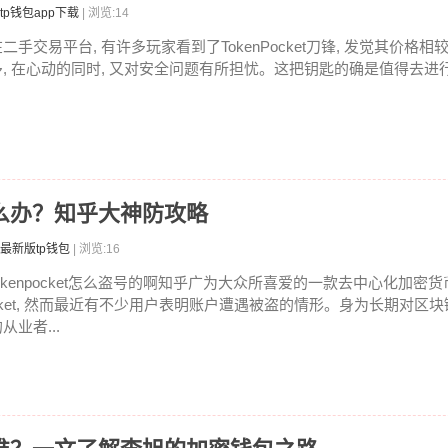
tp钱包app下载
| 浏览:14
在二手交易平台, 有许多玩家看到了TokenPocket刀锋, 发觉其价格
多, 在心动的同时, 又对安全问题有所担忧。这把钥匙的确是值得去进行入
被怎么办？知乎大神防攻略
最新版tp钱包
| 浏览:16
tokenpocket怎么盗号的啊知乎广为大众所喜爱的一款去中心化加密货币
cket, 然而最近有不少用户表明账户遭遇被盗的情形。身为长期对区
从业者...