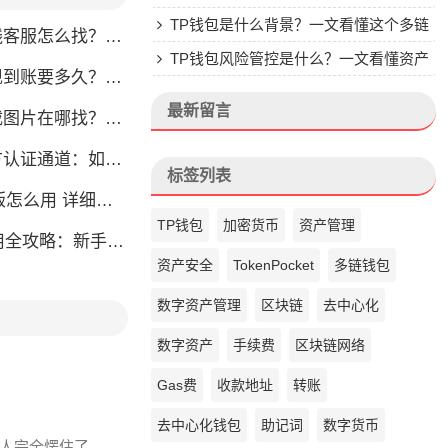
楚
TP钱包是什么背景？一文看懂这个多链
怎么找？人工客服快速接入攻略
钱包的来头
TP钱包风险管控是什么？一文看懂资产
？别把钱包当银行，看完这篇就懂了
安全核心
最新留言
片在哪找？官方渠道最靠谱
通道：如何找到真正的官方渠道
标签列表
么用 详细安装教程
TP钱包
加密货币
资产管理
略：新手也能快速上手掌握
资产安全
TokenPocket
多链钱包
数字资产管理
区块链
去中心化
数字资产
手续费
区块链网络
Gas费
收款地址
转账
去中心化钱包
助记词
数字货币
整个人完全愣住了。