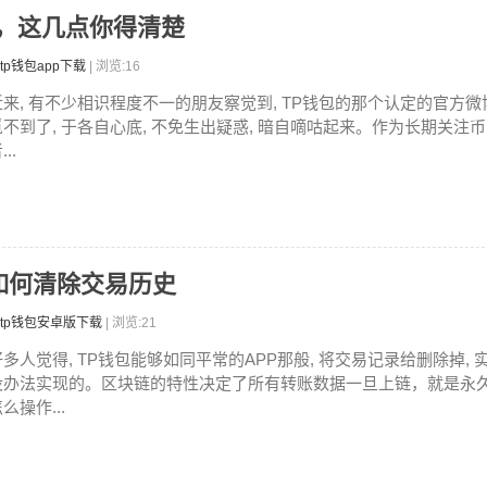
慌，这几点你得清楚
tp钱包app下载
| 浏览:16
近来, 有不少相识程度不一的朋友察觉到, TP钱包的那个认定的官方微
觅不到了, 于各自心底, 不免生出疑惑, 暗自嘀咕起来。作为长期关注
...
如何清除交易历史
tp钱包安卓版下载
| 浏览:21
好多人觉得, TP钱包能够如同平常的APP那般, 将交易记录给删除掉, 
没办法实现的。区块链的特性决定了所有转账数据一旦上链，就是永
么操作...