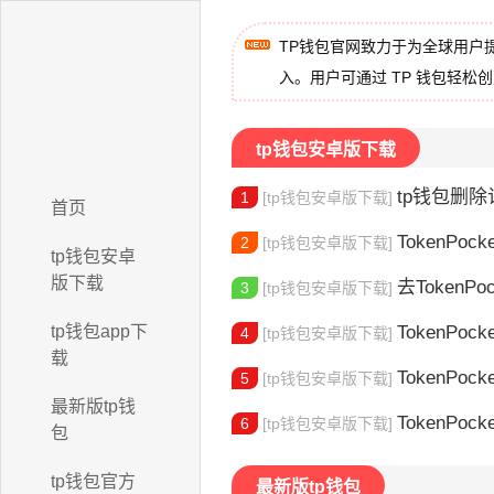
TP钱包官网致力于为全球用户
入。用户可通过 TP 钱包轻松
tp钱包安卓版下载
tp钱包删除记
1
[tp钱包安卓版下载]
首页
TokenPocke
2
[tp钱包安卓版下载]
tp钱包安卓
版下载
去TokenPocke
3
[tp钱包安卓版下载]
tp钱包app下
TokenPock
4
[tp钱包安卓版下载]
载
TokenPocke
5
[tp钱包安卓版下载]
最新版tp钱
TokenPock
6
[tp钱包安卓版下载]
包
tp钱包官方
最新版tp钱包