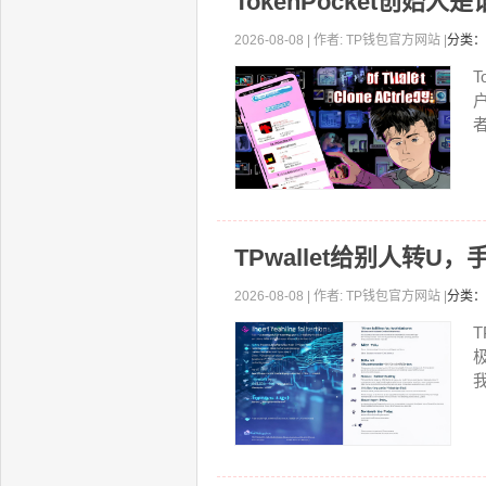
TokenPocket创
2026-08-08 | 作者: TP钱包官方网站 |
分类：
者
TPwallet给别人转
2026-08-08 | 作者: TP钱包官方网站 |
分类：
T
我