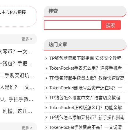
搜索
去中心化应用接
更多 >
热门文章
？一文教你轻松操作
TP钱包苹果版下载指南 安装安全教程
手把手教你安全转入
TokenPocket手表怎么用？连接手机看
刀锋二手购买避坑指南
行情教程
TP钱包转账手续费太低？教你快速提高
？一文了解李旭的加密钱包之路
Gas费
TokenPocket删账号后资产还在吗？一
文讲清楚
TP钱包怎么设置中文？语言切换教程
，手把手教你安全转账
TokenPocket正式版怎么用？功能全解
，这几点你得清楚
析与安全使用指南
TP钱包怎么添加莱特币？新手操作指南
TokenPocket手续费高不高？一文说清
更多 >