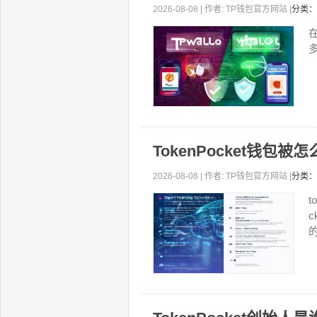
2026-08-08 | 作者: TP钱包官方网站 |
分类：
TokenPocket钱包
2026-08-08 | 作者: TP钱包官方网站 |
分类：
的