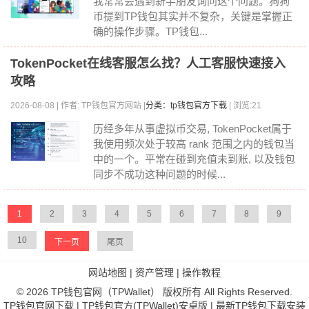
我常常会遇到新手朋友询问这个问题。狗狗
币提到TP钱包其实并不复杂，关键是掌握正
确的操作步骤。TP钱包...
TokenPocket在线客服怎么找？人工客服快速接入
攻略
2026-08-08 | 作者: TP钱包官方网站 |
分类：tp钱包官方下载
| 浏览:21
历经多年从事虚拟币交易, TokenPocket属于
我使用频次处于较高 rank 范围之内的钱包当
中的一个。平常在碰到充值未到账, 以及钱包
同步不成功这种问题的时候...
1
2
3
4
5
6
7
8
9
10
下一页
尾页
网站地图
|
资产管理
|
操作教程
© 2026 TP钱包官网（TPWallet） 版权所有 All Rights Reserved.
TP钱包官网下载 | TP钱包官方(TPWallet)安卓版 | 最新TP钱包下载安装