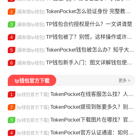
TokenPocket怎么验证身份 完整教程分享 手把手教你完成KYC认证流程
2
[最新版tp钱包]
TP钱包合约授权是什么？一文讲清楚
3
[最新版tp钱包]
TP钱包被了？别慌，这样操作或许能找回
4
[最新版tp钱包]
TokenPocket钱包被怎么办？知乎大神防攻略
5
[最新版tp钱包]
TP钱包新手入门：图文详解钱包使用方法
6
[最新版tp钱包]
tp钱包官方下载
更多 >
TokenPocket在线客服怎么找？人工客服快速接入攻略
1
[tp钱包官方下载]
TokenPocket提现到账要多久？别把钱包当银行，看完这篇就懂了
2
[tp钱包官方下载]
TokenPocket下载图片在哪找？官方渠道最靠谱
3
[tp钱包官方下载]
TokenPocket官方认证通道：如何找到真正的官方渠道
4
[tp钱包官方下载]