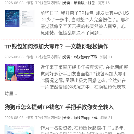
2026-08-08 | 作者: TP钱包官方网站 |
分类：最新版tp钱包
| 浏览:16
前些日子, 我开启了TP钱包, 却发觉其中的US
DT少了一多半, 当时整个人完全愣住了。那种
感觉就像辛辛苦苦攒的钱突然被人掏空，心
急如焚。但慌乱解决不了问题...
TP钱包如何添加大零币？一文教你轻松操作
2026-08-08 | 作者: TP钱包官方网站 |
分类：tp钱包app下载
| 浏览:21
近年来于币圈历经多年摸爬滚打, 在此期间察
觉到好多新手朋友当面临TP钱包添加大零币
此情况之际, 呈现出极为困惑之态, 全然处在
一片茫然懵懂的状况之中。在隐私币代表范
畴里...
狗狗币怎么提到TP钱包？手把手教你安全转入
2026-08-08 | 作者: TP钱包官方网站 |
分类：tp钱包app下载
| 浏览:21
作为一名投资者, 在币圈摸爬滚打了很多年,