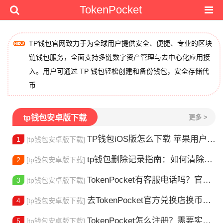
TokenPocket
TP钱包官网致力于为全球用户提供安全、便捷、专业的区块
链钱包服务，全面支持多链数字资产管理与去中心化应用接
入。用户可通过 TP 钱包轻松创建和备份钱包，安全存储代
币
tp钱包安卓版下载
更多 >
TP钱包iOS版怎么下载 苹果用户安装指南
1
[tp钱包安卓版下载]
tp钱包删除记录指南：如何清除交易历史
2
[tp钱包安卓版下载]
TokenPocket有客服电话吗？官方联系方式详解
3
[tp钱包安卓版下载]
去TokenPocket官方兑换店换币，这几个坑别再踩了
4
[tp钱包安卓版下载]
TokenPocket怎么注册？需要实名认证吗？
5
[tp钱包安卓版下载]