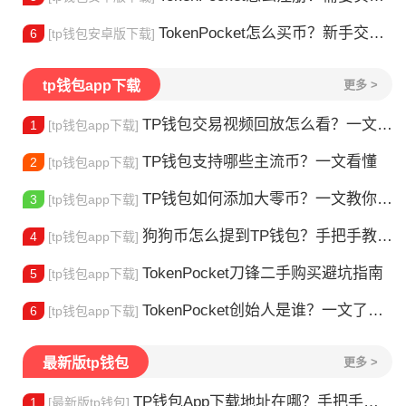
TokenPocket怎么买币？新手交易全流程详解
6
[tp钱包安卓版下载]
tp钱包app下载
更多 >
TP钱包交易视频回放怎么看？一文教你轻松找回
1
[tp钱包app下载]
TP钱包支持哪些主流币？一文看懂
2
[tp钱包app下载]
TP钱包如何添加大零币？一文教你轻松操作
3
[tp钱包app下载]
狗狗币怎么提到TP钱包？手把手教你安全转入
4
[tp钱包app下载]
TokenPocket刀锋二手购买避坑指南
5
[tp钱包app下载]
TokenPocket创始人是谁？一文了解李旭的加密钱包之路
6
[tp钱包app下载]
最新版tp钱包
更多 >
TP钱包App下载地址在哪？手把手教你安全下载
1
[最新版tp钱包]