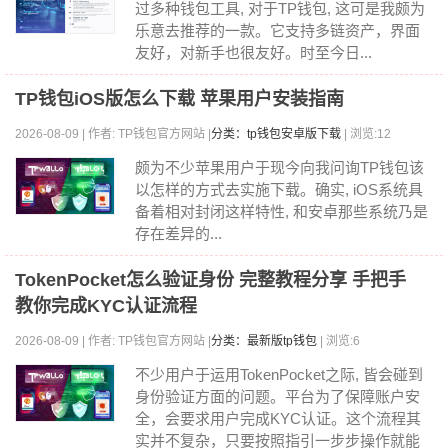
过多种钱包工具, 对于TP钱包, 这可是我颇为
乐意去推荐的一款。它支持多链资产，界面
友好，对新手也很友好。时至今日...
TP钱包iOS版怎么下载 苹果用户安装指南
2026-08-09 | 作者: TP钱包官方网站 |
分类：tp钱包安卓版下载
| 浏览:12
颇为不少苹果用户于现今向我问询TP钱包该
以怎样的方式去实施下载。确实, iOS系统具
备着相对封闭这样特性, 和安卓那些系统乃是
存在差异的...
TokenPocket怎么验证身份 完整教程分享 手把手
教你完成KYC认证流程
2026-08-09 | 作者: TP钱包官方网站 |
分类：最新版tp钱包
| 浏览:6
不少用户于运用TokenPocket之际, 皆会碰到
身份验证方面的问题。平台为了保障账户安
全，会要求用户完成KYC认证。这个流程其
实并不复杂，只要按照指引一步步操作就能