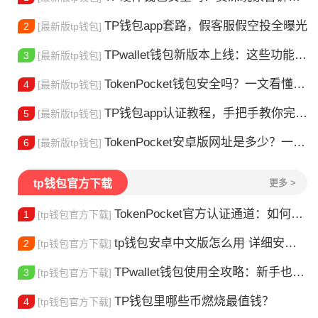
TP钱包app套路，假客服假空投全曝光
2
[最新版tp钱包]
TPwallet钱包新版本上线：这些功能升级值得体验
3
[最新版tp钱包]
TokenPocket钱包安全吗？一文看懂真实风险
4
[最新版tp钱包]
TP钱包app认证教程，手把手教你完成身份验证
5
[最新版tp钱包]
TokenPocket安卓版网址是多少？一文教你安全下载
6
[最新版tp钱包]
tp钱包官方下载
更多 >
TokenPocket官方认证通道：如何找到真正的官方渠道
1
[tp钱包官方下载]
tp钱包安卓中文版怎么用 详细安装教程
2
[tp钱包官方下载]
TPwallet钱包使用全攻略：新手也能快速上手掌握
3
[tp钱包官方下载]
TP钱包里哪些币燃烧最值钱？
4
[tp钱包官方下载]