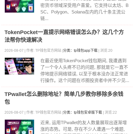
密货币领域深受用户喜爱。它支持以太坊、B
SC、Polygon、Solana在内的几十条主流公
链...
TokenPocket一直提示网络错误怎么办？这几个方
法帮你快速解决
2026-08-07 | 作者: TP钱包官方网站 |
分类：tp钱包app下载
| 浏览:20
在最近使用TokenPocket钱包期间, 我遭遇到
了一个令人头疼不已的问题, 那就是它一直不
停地提示网络错误, 以至于根本没办法正常进
行操作。这个问题在币圈投资者中并不少见...
TPwallet怎么删除地址？简单几步教你移除多余钱
包
2026-08-07 | 作者: TP钱包官方网站 |
分类：tp钱包安卓版下载
| 浏览:22
近来, 运用TPwallet的友人数量展现出逐渐增
涨的态势。可是, 存在不少人遭遇一个难题,