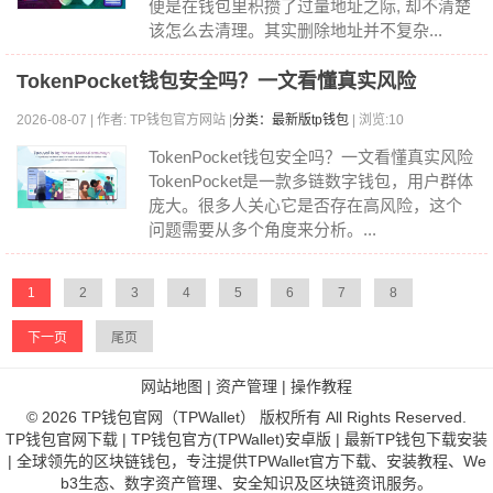
便是在钱包里积攒了过量地址之际, 却不清楚
该怎么去清理。其实删除地址并不复杂...
TokenPocket钱包安全吗？一文看懂真实风险
2026-08-07 | 作者: TP钱包官方网站 |
分类：最新版tp钱包
| 浏览:10
TokenPocket钱包安全吗？一文看懂真实风险
TokenPocket是一款多链数字钱包，用户群体
庞大。很多人关心它是否存在高风险，这个
问题需要从多个角度来分析。...
1
2
3
4
5
6
7
8
下一页
尾页
网站地图
|
资产管理
|
操作教程
© 2026 TP钱包官网（TPWallet） 版权所有 All Rights Reserved.
TP钱包官网下载 | TP钱包官方(TPWallet)安卓版 | 最新TP钱包下载安装
| 全球领先的区块链钱包，专注提供TPWallet官方下载、安装教程、We
b3生态、数字资产管理、安全知识及区块链资讯服务。