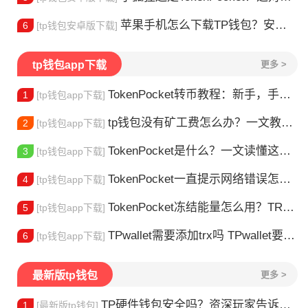
苹果手机怎么下载TP钱包？安装教程来了
6
[tp钱包安卓版下载]
tp钱包app下载
更多 >
TokenPocket转币教程：新手，手续费全解析
1
[tp钱包app下载]
tp钱包没有矿工费怎么办？一文教你解决转账问题
2
[tp钱包app下载]
TokenPocket是什么？一文读懂这款热门多链钱包
3
[tp钱包app下载]
TokenPocket一直提示网络错误怎么办？这几个方法帮你快速解决
4
[tp钱包app下载]
TokenPocket冻结能量怎么用？TRX冻结获取能量详解
5
[tp钱包app下载]
TPwallet需要添加trx吗 TPwallet要不要充TRX？一文说清
6
[tp钱包app下载]
最新版tp钱包
更多 >
TP硬件钱包安全吗？资深玩家告诉你真相
1
[最新版tp钱包]