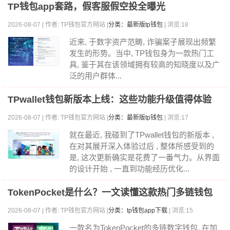
TP钱包app套路，假客服假空投全曝光
2026-08-07 | 作者: TP钱包官方网站 |
分类：最新版tp钱包
| 浏览:18
近来, 于数字资产范畴, 诈骗案子展现出频繁
发生的形势。当中, TP钱包身为一款热门工
具, 鉴于其在该领域拥有较高的知晓度以及广
泛的用户群体...
TPwallet钱包新版本上线：这些功能升级值得体验
2026-08-07 | 作者: TP钱包官方网站 |
分类：最新版tp钱包
| 浏览:17
就在最近, 我碰到了TPwallet钱包的新版本 ,
在对其展开深入体验过后 , 整体所感受到的
是, 这次更新确实是花费了一番气力。从界面
的设计开始 , 一直到功能经历优化...
TokenPocket是什么？一文读懂这款热门多链钱包
2026-08-07 | 作者: TP钱包官方网站 |
分类：tp钱包app下载
| 浏览:15
一款名为TokenPocket的多链数字钱包, 在加