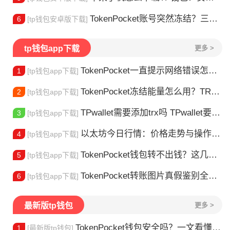
TokenPocket账号突然冻结？三步教你快速解冻
6
[tp钱包安卓版下载]
tp钱包app下载
更多 >
TokenPocket一直提示网络错误怎么办？这几个方法帮你快速解决
1
[tp钱包app下载]
TokenPocket冻结能量怎么用？TRX冻结获取能量详解
2
[tp钱包app下载]
TPwallet需要添加trx吗 TPwallet要不要充TRX？一文说清
3
[tp钱包app下载]
以太坊今日行情：价格走势与操作建议
4
[tp钱包app下载]
TokenPocket钱包转不出钱？这几种情况你可能遇到过
5
[tp钱包app下载]
TokenPocket转账图片真假鉴别全攻略
6
[tp钱包app下载]
最新版tp钱包
更多 >
TokenPocket钱包安全吗？一文看懂真实风险
1
[最新版tp钱包]