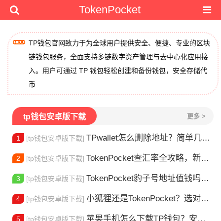
TokenPocket
TP钱包官网致力于为全球用户提供安全、便捷、专业的区块
链钱包服务，全面支持多链数字资产管理与去中心化应用接
入。用户可通过 TP 钱包轻松创建和备份钱包，安全存储代
币
tp钱包安卓版下载
更多 >
TPwallet怎么删除地址？简单几步教你移除多余钱包
1
[tp钱包安卓版下载]
TokenPocket查汇率全攻略，新手一看就会
2
[tp钱包安卓版下载]
TokenPocket豹子号地址值钱吗？新手看完这篇就懂了
3
[tp钱包安卓版下载]
小狐狸还是TokenPocket？选对钱包很重要
4
[tp钱包安卓版下载]
苹果手机怎么下载TP钱包？安装教程来了
5
[tp钱包安卓版下载]