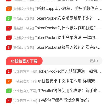
TP钱包app认证教程，手把手教你完成身份验证
2
[最新版tp钱包]
TokenPocket安卓版网址是多少？一文教你安全下载
3
[最新版tp钱包]
TokenPocket为什么被叫作热钱包？一文讲清楚
4
[最新版tp钱包]
TokenPocket退出登录方法 一键切换账号超简单
5
[最新版tp钱包]
TokenPocket链接导入钱包？看完这篇就懂了
6
[最新版tp钱包]
tp钱包官方下载
更多 >
TokenPocket官方认证通道：如何找到真正的官方渠道
1
[tp钱包官方下载]
tp钱包安卓中文版怎么用 详细安装教程
2
[tp钱包官方下载]
TPwallet钱包使用全攻略：新手也能快速上手掌握
3
[tp钱包官方下载]
TP钱包里哪些币燃烧最值钱？
4
[tp钱包官方下载]