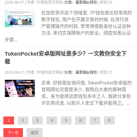
2026-08-07 | 作者: TP钱包官方网站 |
分类：最新版tp钱包
| 浏览:26
在加密货币这个领域里, TP钱包是比较常用的
数字钱包, 用户在开展交易的时候, 在进行资
产管理操作的时段, 常常得借助身份认证这种
方法, 来切实保障账户的安全。彻底知悉认证
步骤...
TokenPocket安卓版网址是多少？一文教你安全下
载
2026-08-07 | 作者: TP钱包官方网站 |
分类：最新版tp钱包
| 浏览:27
近来, 好些朋友询问我, TokenPocket安卓版的
官网网址究竟是多少, 我明白大家的那种需
求。身为使用这款钱包多年之人, 我欲分享些
许实用讯息, 以助众人安全下载并能用之。...
1
2
3
4
5
6
7
8
下一页
尾页