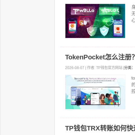
心
TokenPocket怎么
2026-08-07 | 作者: TP钱包官方网站 |
分类：
t
控
TP钱包TRX转账如何