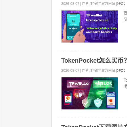
2026-08-07 | 作者: TP钱包官方网站 |
分类：
TokenPocket怎么
2026-08-07 | 作者: TP钱包官方网站 |
分类：