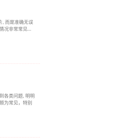
片, 而是准确无误
况非常常见...
会碰到各类问题, 明明
上颇为常见，特别