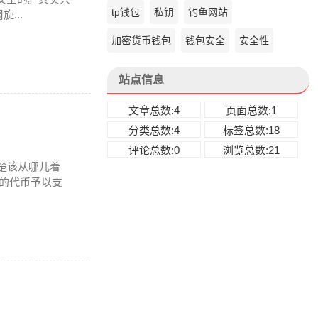
tp钱包
私钥
钓鱼网站
...
加密货币钱包
钱包安全
安全性
站点信息
文章总数:4
页面总数:1
分类总数:4
标签总数:18
评论总数:0
浏览总数:21
清楚该从哪儿着
万的代币予以支