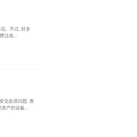
情况。不过, 好多
过高...
全此项问题, 表
资产的设备...