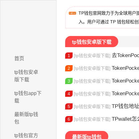
TP钱包官网致力于为全球用户
入。用户可通过 TP 钱包轻松
tp钱包安卓版下载
去TokenPocke
1
[tp钱包安卓版下载]
首页
TokenPock
2
[tp钱包安卓版下载]
tp钱包安卓
版下载
TokenPocke
3
[tp钱包安卓版下载]
tp钱包app下
TokenPock
4
[tp钱包安卓版下载]
载
TP钱包地址在
5
[tp钱包安卓版下载]
最新版tp钱
TPwallet怎么
6
[tp钱包安卓版下载]
包
tp钱包官方
最新版tp钱包