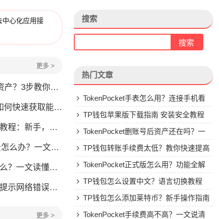
搜索
去中心化应用接
更多 >
热门文章
教你轻松导入代币和NFT
TokenPocket手表怎么用？连接手机看
如何快速获取能量？
行情教程
TP钱包苹果版下载指南 安装安全教程
程：新手，手续费全解析
TokenPocket删账号后资产还在吗？一
？一文教你解决转账问题
文讲清楚
TP钱包转账手续费太低？教你快速提高
Gas费
TokenPocket正式版怎么用？功能全解
一文读懂这款热门多链钱包
析与安全使用指南
TP钱包怎么设置中文？语言切换教程
怎么办？这几个方法帮你快速解决
TP钱包怎么添加莱特币？新手操作指南
TokenPocket手续费高不高？一文说清
更多 >