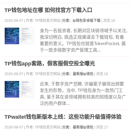
TP钱包地址在哪 如何找官方下载入口
2026-08-07 | 作者: TP钱包官方网站 |
分类：tp钱包安卓版下载
| 浏览:16
身为一名投资者, 长期对区块链领域予以关注,
我深切明白, 挑选正规渠道去下载钱包, 有着
重要的意义。TP钱包也就是TokenPocket, 属
于一款多链数字资产管理工具...
TP钱包app套路，假客服假空投全曝光
2026-08-07 | 作者: TP钱包官方网站 |
分类：最新版tp钱包
| 浏览:18
近来, 于数字资产范畴, 诈骗案子展现出频繁
发生的形势。当中, TP钱包身为一款热门工
具, 鉴于其在该领域拥有较高的知晓度以及广
泛的用户群体...
TPwallet钱包新版本上线：这些功能升级值得体验
2026-08-07 | 作者: TP钱包官方网站 |
分类：最新版tp钱包
| 浏览:17