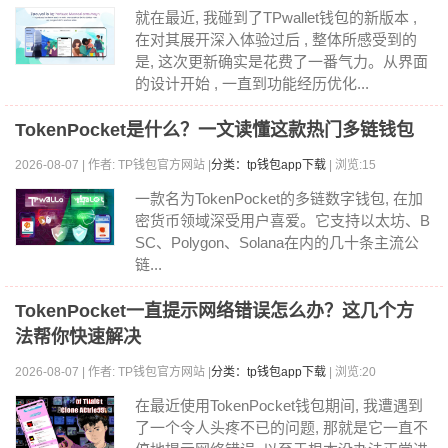
就在最近, 我碰到了TPwallet钱包的新版本 ,
在对其展开深入体验过后 , 整体所感受到的
是, 这次更新确实是花费了一番气力。从界面
的设计开始 , 一直到功能经历优化...
TokenPocket是什么？一文读懂这款热门多链钱包
2026-08-07 | 作者: TP钱包官方网站 |
分类：tp钱包app下载
| 浏览:15
一款名为TokenPocket的多链数字钱包, 在加
密货币领域深受用户喜爱。它支持以太坊、B
SC、Polygon、Solana在内的几十条主流公
链...
TokenPocket一直提示网络错误怎么办？这几个方
法帮你快速解决
2026-08-07 | 作者: TP钱包官方网站 |
分类：tp钱包app下载
| 浏览:20
在最近使用TokenPocket钱包期间, 我遭遇到
了一个令人头疼不已的问题, 那就是它一直不