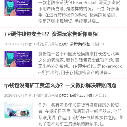
一款老牌多链钱包TokenPocket, 深受加密货
币用户所喜爱, 是这样的情况。不过, 好多新
手, 在进行转币操作的时候, 极易踩到陷阱，
像是选链出现错误, 手续费过高...
TP硬件钱包安全吗？资深玩家告诉你真相
2026-08-07 | 作者: TP钱包官方网站 |
分类：最新版tp钱包
| 浏览:13
身份是一名于币圈历经摸爬滚打长达七八年
之久的老玩家, 我针对钱包安全此项问题, 表
现出格外的敏感。TP硬件钱包, 是TokenPock
et所推出的, 用于存储加密资产的设备...
tp钱包没有矿工费怎么办？一文教你解决转账问题
2026-08-07 | 作者: TP钱包官方网站 |
分类：tp钱包app下载
| 浏览:13
作为一名有着多年加密货币投资经历的投资
者, 在期间日子里, 我遇到好些新手朋友, 他们
都跟我讲, 在运用tp钱包开展转账操作之际, 碰
到了看不到矿工费选项的麻烦事儿。...