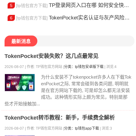
TP登录网页入口在哪 如何安全快速登陆平台
5
[tp钱包官方下载]
TokenPocket实名认证与灰产风险全解析
6
[tp钱包官方下载]
最新消息
TokenPocket安装失败？这几点最常见
2026-08-07 | 作者: TP钱包官方网站 |
分类：tp钱包安卓版下载
| 浏览:4
为什么安装不了tokenpocket许多人在下载Tok
enPocket之际, 常常会碰到各类问题, 明明就
是在官方网站下载的, 可是却怎么都无法安装
成功。这种情形实际上颇为常见，特别是那
些才开始接触加...
TokenPocket转币教程：新手，手续费全解析
2026-08-07 | 作者: TP钱包官方网站 |
分类：tp钱包app下载
| 浏览:3