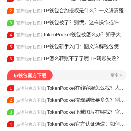
TP钱包合约授权是什么？一文讲清楚
2
[最新版tp钱包]
TP钱包被了？别慌，这样操作或许能找回
3
[最新版tp钱包]
TokenPocket钱包被怎么办？知乎大神防攻略
4
[最新版tp钱包]
TP钱包新手入门：图文详解钱包使用方法
5
[最新版tp钱包]
TP怎么转账不了了呢 TP转账失败？这5个原因最常见，一文解决你的转账焦虑
6
[最新版tp钱包]
tp钱包官方下载
更多 >
TokenPocket在线客服怎么找？人工客服快速接入攻略
1
[tp钱包官方下载]
TokenPocket提现到账要多久？别把钱包当银行，看完这篇就懂了
2
[tp钱包官方下载]
TokenPocket下载图片在哪找？官方渠道最靠谱
3
[tp钱包官方下载]
TokenPocket官方认证通道：如何找到真正的官方渠道
4
[tp钱包官方下载]