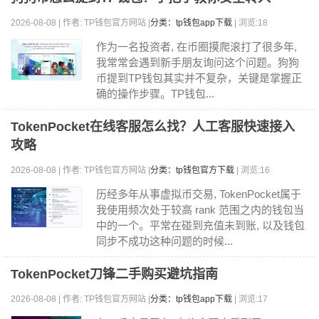
2026-08-08 | 作者: TP钱包官方网站 |
分类：tp钱包app下载
| 浏览:18
作为一名投资者, 在币圈摸爬滚打了很多年,
我常常会遇到新手朋友询问这个问题。狗狗
币提到TP钱包其实并不复杂，关键是掌握正
确的操作步骤。TP钱包...
TokenPocket在线客服怎么找？人工客服快速接入
攻略
2026-08-08 | 作者: TP钱包官方网站 |
分类：tp钱包官方下载
| 浏览:16
历经多年从事虚拟币交易, TokenPocket属于
我使用频次处于较高 rank 范围之内的钱包当
中的一个。平常在碰到充值未到账, 以及钱包
同步不成功这种问题的时候...
TokenPocket刀锋二手购买避坑指南
2026-08-08 | 作者: TP钱包官方网站 |
分类：tp钱包app下载
| 浏览:17