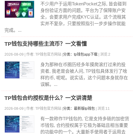
不少用户于运用TokenPocket之际, 皆会碰到
身份验证方面的问题。平台为了保障账户安
全，会要求用户完成KYC认证。这个流程其
实并不复杂，只要按照指引一步步操作就能
完成。...
TP钱包支持哪些主流币？一文看懂
2026-08-09 | 作者: TP钱包官方网站 |
分类：tp钱包app下载
| 浏览:2
身为那种在币圈历经多年摸爬滚打过来的投
资者, 我老是会被人问, TP钱包具体发行了啥
样的币, 呢呢。说实话，这个问题本身就存在
误解。...
TP钱包合约授权是什么？一文讲清楚
2026-08-09 | 作者: TP钱包官方网站 |
分类：最新版tp钱包
| 浏览:11
有一款称作TP钱包的, 它是支持多链的加密货
币钱包, 合约授权属于它极为基础且相当重要
的功能中的一个。大量新手使用者于运用去