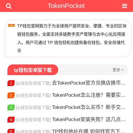
TokenPocket
TP钱包官网致力于为全球用户提供安全、便捷、专业的区块
链钱包服务，全面支持多链数字资产管理与去中心化应用接
入。用户可通过 TP 钱包轻松创建和备份钱包，安全存储代
币
tp钱包安卓版下载
更多 >
去TokenPocket官方兑换店换币，这几个坑别再踩了
1
[tp钱包安卓版下载]
TokenPocket怎么注册？需要实名认证吗？
2
[tp钱包安卓版下载]
TokenPocket怎么买币？新手交易全流程详解
3
[tp钱包安卓版下载]
TokenPocket安装失败？这几点最常见
4
[tp钱包安卓版下载]
TP钱包地址在哪 如何找官方下载入口
5
[tp钱包安卓版下载]