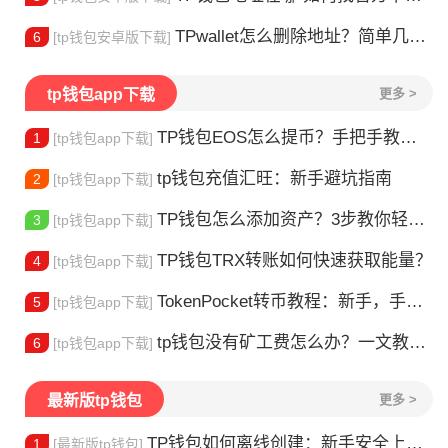
TPwallet怎么删除地址？简单几步教你移除多余钱包
6
[tp钱包安卓版下载]
tp钱包app下载
更多 >
TP钱包EOS怎么提币？手把手教你安全赎回
1
[tp钱包app下载]
tp钱包充值汇旺：新手避坑指南
2
[tp钱包app下载]
TP钱包怎么添加资产？3步教你轻松导入代币和NFT
3
[tp钱包app下载]
TP钱包TRX转账如何快速获取能量？
4
[tp钱包app下载]
TokenPocket转币教程：新手，手续费全解析
5
[tp钱包app下载]
tp钱包没有矿工费怎么办？一文教你解决转账问题
6
[tp钱包app下载]
最新版tp钱包
更多 >
TP钱包如何离线创建：新手安全上链指南
1
[最新版tp钱包]