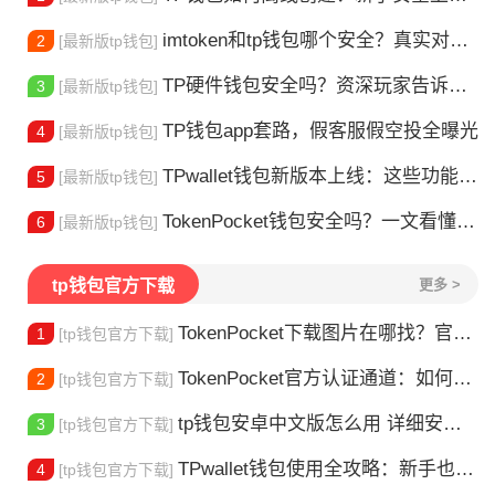
imtoken和tp钱包哪个安全？真实对比告诉你
2
[最新版tp钱包]
TP硬件钱包安全吗？资深玩家告诉你真相
3
[最新版tp钱包]
TP钱包app套路，假客服假空投全曝光
4
[最新版tp钱包]
TPwallet钱包新版本上线：这些功能升级值得体验
5
[最新版tp钱包]
TokenPocket钱包安全吗？一文看懂真实风险
6
[最新版tp钱包]
tp钱包官方下载
更多 >
TokenPocket下载图片在哪找？官方渠道最靠谱
1
[tp钱包官方下载]
TokenPocket官方认证通道：如何找到真正的官方渠道
2
[tp钱包官方下载]
tp钱包安卓中文版怎么用 详细安装教程
3
[tp钱包官方下载]
TPwallet钱包使用全攻略：新手也能快速上手掌握
4
[tp钱包官方下载]