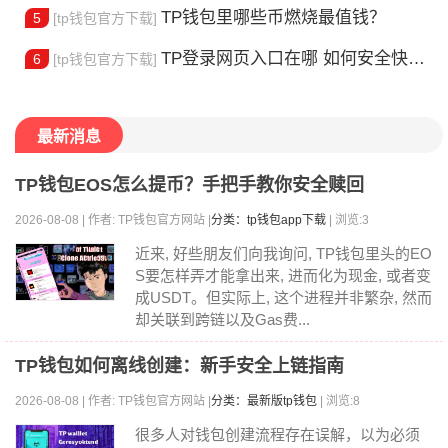
TP钱包里哪些币燃烧最值钱？
5
[tp钱包官方下载]
TP登录网页入口在哪 如何安全快速登陆平台
6
[tp钱包官方下载]
最新消息
TP钱包EOS怎么提币？手把手教你安全赎回
2026-08-08 | 作者: TP钱包官方网站 |
分类：tp钱包app下载
| 浏览:3
近来, 好些朋友们向我询问, TP钱包里头的EO
S要怎样弄才能拿出来, 进而化为现金, 或者变
成USDT。但实际上, 这个进程并非繁杂, 然而
却关联到跨链以及Gas费...
TP钱包如何离线创建：新手安全上链指南
2026-08-08 | 作者: TP钱包官方网站 |
分类：最新版tp钱包
| 浏览:8
很多人对钱包创建流程存在误解，以为必须