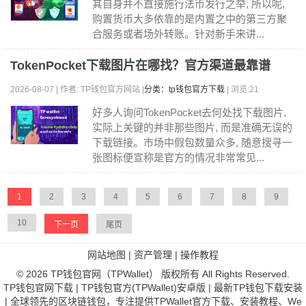
其自身并不直接施行法币发行之举, 所以呢,
购置货币大多依靠的是内置之中的第三方聚
合服务或者场外转账。针对新手来讲...
TokenPocket下载图片在哪找？官方渠道最靠谱
2026-08-07 | 作者: TP钱包官方网站 |
分类：tp钱包官方下载
| 浏览:21
好多人询问TokenPocket去何处找下载图片,
实际上关键的并非那些图片, 而是准确无误的
下载链接。市场中假包数量众多, 随意搜寻一
张图标便宣称是官方的情况非常常见...
1
2
3
4
5
6
7
8
9
10
下一页
尾页
网站地图
|
资产管理
|
操作教程
© 2026 TP钱包官网（TPWallet） 版权所有 All Rights Reserved.
TP钱包官网下载 | TP钱包官方(TPWallet)安卓版 | 最新TP钱包下载安装
| 全球领先的区块链钱包，专注提供TPWallet官方下载、安装教程、We