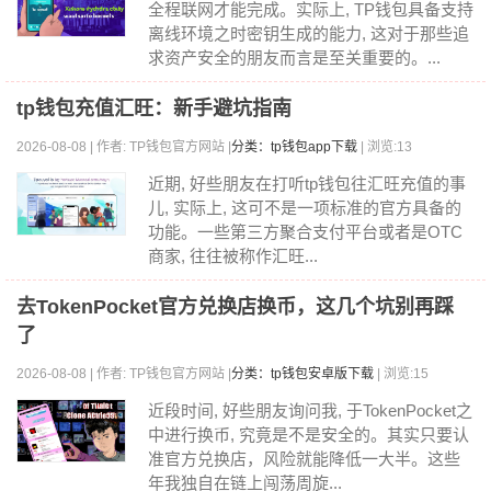
全程联网才能完成。实际上, TP钱包具备支持
离线环境之时密钥生成的能力, 这对于那些追
求资产安全的朋友而言是至关重要的。...
tp钱包充值汇旺：新手避坑指南
2026-08-08 | 作者: TP钱包官方网站 |
分类：tp钱包app下载
| 浏览:13
近期, 好些朋友在打听tp钱包往汇旺充值的事
儿, 实际上, 这可不是一项标准的官方具备的
功能。一些第三方聚合支付平台或者是OTC
商家, 往往被称作汇旺...
去TokenPocket官方兑换店换币，这几个坑别再踩
了
2026-08-08 | 作者: TP钱包官方网站 |
分类：tp钱包安卓版下载
| 浏览:15
近段时间, 好些朋友询问我, 于TokenPocket之
中进行换币, 究竟是不是安全的。其实只要认
准官方兑换店，风险就能降低一大半。这些
年我独自在链上闯荡周旋...