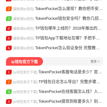
TokenPocket怎么提现？教你把币安全换成现金
2
[最新版tp钱包]
TokenPocket钱包安全吗？教你几招自查
3
[最新版tp钱包]
TP钱包哪年上线的？2018年推出的多链钱包全解析
4
[最新版tp钱包]
TP钱包App下载地址在哪？手把手教你安全下载
5
[最新版tp钱包]
TokenPocket怎么验证身份 完整教程分享 手把手教你完成KYC认证流程
6
[最新版tp钱包]
tp钱包官方下载
更多 >
TokenPocket客服电话是多少？官方热线查询
1
[tp钱包官方下载]
TP钱包日志怎么导出？完整步骤教你轻松获取
2
[tp钱包官方下载]
TokenPocket在线客服怎么找？人工客服快速接入攻略
3
[tp钱包官方下载]
TokenPocket提现到账要多久？别把钱包当银行，看完这篇就懂了
4
[tp钱包官方下载]