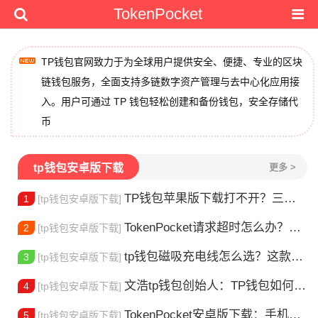
TokenPocket
TP钱包官网致力于为全球用户提供安全、便捷、专业的区块
链钱包服务，全面支持多链数字资产管理与去中心化应用接
入。用户可通过 TP 钱包轻松创建和备份钱包，安全存储代
币
tp钱包安卓版下载
更多 >
TP钱包苹果版下载打不开？三步解决下载问题
1
[tp钱包安卓版下载]
TokenPocket请求超时怎么办？这几招帮你快速解决
2
[tp钱包安卓版下载]
tp钱包磁吸充电线怎么选？这款真的好用
3
[tp钱包安卓版下载]
文浩tp钱包创始人：TP钱包如何改变数字资产管理
4
[tp钱包安卓版下载]
TokenPocket安卓版下载：手机多链钱包安装使用指南
5
[tp钱包安卓版下载]