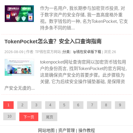
作为一名用户, 我长期参与加密货币投资, 对
于数字资产的安全存储, 我一直高度格外重
视。数字钱包的一种, 名为TokenPocket, 它支
持多条不同的链...
TokenPocket怎么查？安全入口查询指南
2026-08-09 | 作者: TP钱包官方网站 |
分类：tp钱包安卓版下载
| 浏览:26
tokenpocket网址查询官网以加密货币钱包用
户的身份而言, 找到TokenPocket的官方网址,
这是确保资产安全的首要步骤。此步骤极为
关键, 它为后续安全操作铺垫基础, 是保障资
产安全无虞的...
1
2
3
4
5
6
7
8
9
10
下一页
尾页
网站地图
|
资产管理
|
操作教程