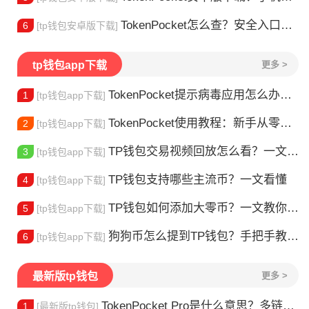
TokenPocket怎么查？安全入口查询指南
6
[tp钱包安卓版下载]
tp钱包app下载
更多 >
TokenPocket提示病毒应用怎么办？原因全解析
1
[tp钱包app下载]
TokenPocket使用教程：新手从零学会钱包操作
2
[tp钱包app下载]
TP钱包交易视频回放怎么看？一文教你轻松找回
3
[tp钱包app下载]
TP钱包支持哪些主流币？一文看懂
4
[tp钱包app下载]
TP钱包如何添加大零币？一文教你轻松操作
5
[tp钱包app下载]
狗狗币怎么提到TP钱包？手把手教你安全转入
6
[tp钱包app下载]
最新版tp钱包
更多 >
TokenPocket Pro是什么意思？多链钱包新手指南
1
[最新版tp钱包]