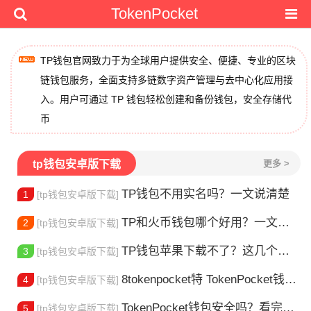
TokenPocket
TP钱包官网致力于为全球用户提供安全、便捷、专业的区块
链钱包服务，全面支持多链数字资产管理与去中心化应用接
入。用户可通过 TP 钱包轻松创建和备份钱包，安全存储代
币
tp钱包安卓版下载
更多 >
TP钱包不用实名吗？一文说清楚
1
[tp钱包安卓版下载]
TP和火币钱包哪个好用？一文帮你选对加密钱包
2
[tp钱包安卓版下载]
TP钱包苹果下载不了？这几个原因你得知道
3
[tp钱包安卓版下载]
8tokenpocket特 TokenPocket钱包特色功能详解，新手老手都该知道
4
[tp钱包安卓版下载]
TokenPocket钱包安全吗？看完这篇你就懂了
5
[tp钱包安卓版下载]