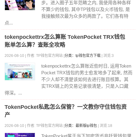
步。进入圈子五年范畴之内, 我使用各种各样
不算少的钱包, 其中TP钱包以及火币钱包, 是
我接触频次最为众多的两款了。它们各有特
点...
tokenpockettrx怎么算账 TokenPocket TRX钱包
账单怎么算？查账全攻略
2026-08-10 | 作者: TP钱包官方网站 |
分类：tp钱包官方下载
| 浏览:3
tokenpockettrx怎么算账近些时日, 运用Token
Pocket TRX钱包的男士愈发地多了起来, 然而
不少人却不清楚该如何去进行账目核算。其
实TRX链上的交易记录很清楚，只是入口藏
得深。...
TokenPocket私匙怎么保管？一文教你守住钱包资
产
2026-08-10 | 作者: TP钱包官方网站 |
分类：最新版tp钱包
| 浏览:18
TokenPocket属于当下加密货币非托管钱包里