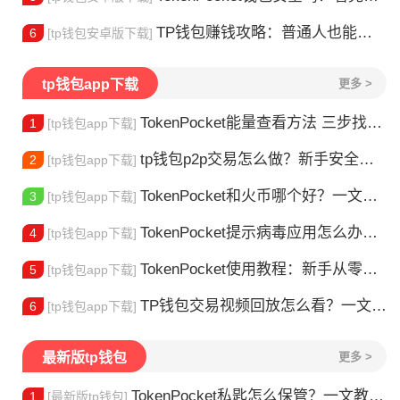
TP钱包赚钱攻略：普通人也能做的几种方式
6
[tp钱包安卓版下载]
tp钱包app下载
更多 >
TokenPocket能量查看方法 三步找到TRX能量余额
1
[tp钱包app下载]
tp钱包p2p交易怎么做？新手安全指南
2
[tp钱包app下载]
TokenPocket和火币哪个好？一文帮你理清选择
3
[tp钱包app下载]
TokenPocket提示病毒应用怎么办？原因全解析
4
[tp钱包app下载]
TokenPocket使用教程：新手从零学会钱包操作
5
[tp钱包app下载]
TP钱包交易视频回放怎么看？一文教你轻松找回
6
[tp钱包app下载]
最新版tp钱包
更多 >
TokenPocket私匙怎么保管？一文教你守住钱包资产
1
[最新版tp钱包]