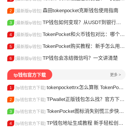
森田tokenpocket克斯钱包使用指南
2
[最新版tp钱包]
TP钱包如何变现？从USDT到银行卡的完整攻略
3
[最新版tp钱包]
TokenPocket和火币钱包对比：哪个更适合你？
4
[最新版tp钱包]
TokenPocket购买教程：新手怎么用TP钱包买币
5
[最新版tp钱包]
TP钱包会冻结微信吗？一文讲清楚
6
[最新版tp钱包]
tp钱包官方下载
更多 >
tokenpockettrx怎么算账 TokenPocket TRX钱包账单怎么算？查账全攻略
1
[tp钱包官方下载]
TPwallet正版钱包怎么找？官方下载渠道全解析
2
[tp钱包官方下载]
TokenPocket图标消失别慌三步快速找回你的钱包
3
[tp钱包官方下载]
TP钱包地址生成教程 新手轻松创建钱包
4
[tp钱包官方下载]