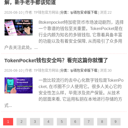
解，新手老手都该知道
2026-08-10 | 作者: TP钱包官方网站 |
分类：tp钱包安卓版下载
| 浏览:22
8tokenpocket特加密货币市场波动剧烈，选择
一个靠谱的钱包至关重要。TokenPocket是在
行业内颇为知名的多链钱包, 它靠着具备丰富
的功能以及有着安全保障, 从而吸引了众多用
户去关注此处。...
TokenPocket钱包安全吗？看完这篇你就懂了
2026-08-10 | 作者: TP钱包官方网站 |
分类：tp钱包安卓版下载
| 浏览:30
一款比较流行的去中心化数字钱包是TokenPo
cket, 在币圈不少人使用它。很多人关心它的
安全性怎么样，毕竟涉及资产保管。从技术
的层面来看, 它运用私钥在本地进行存储的方
式...
1
2
3
4
5
6
7
8
9