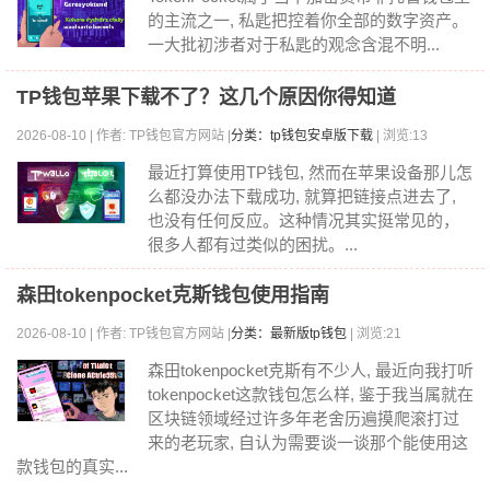
的主流之一, 私匙把控着你全部的数字资产。
一大批初涉者对于私匙的观念含混不明...
TP钱包苹果下载不了？这几个原因你得知道
2026-08-10 | 作者: TP钱包官方网站 |
分类：tp钱包安卓版下载
| 浏览:13
最近打算使用TP钱包, 然而在苹果设备那儿怎
么都没办法下载成功, 就算把链接点进去了,
也没有任何反应。这种情况其实挺常见的，
很多人都有过类似的困扰。...
森田tokenpocket克斯钱包使用指南
2026-08-10 | 作者: TP钱包官方网站 |
分类：最新版tp钱包
| 浏览:21
森田tokenpocket克斯有不少人, 最近向我打听
tokenpocket这款钱包怎么样, 鉴于我当属就在
区块链领域经过许多年老舍历遍摸爬滚打过
来的老玩家, 自认为需要谈一谈那个能使用这
款钱包的真实...