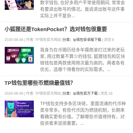
数字钱包, 在好多用户平常使用期间, 常常会
有要退出账号的情况。虽说退出账号这件事
实际上并不复杂...
小狐狸还是TokenPocket？选对钱包很重要
2026-08-06 | 作者: TP钱包官方网站 |
分类：tp钱包安卓版下载
| 浏览:6
我身为在币圈历经多年摸爬滚打过来的老玩
家, 用过数量不算少的钱包, 狐狸钱包和区块
链钱包是两款使用频次最为高的。两者各有
优劣，选哪个得看你的实际需求。...
TP钱包里哪些币燃烧最值钱？
2026-08-06 | 作者: TP钱包官方网站 |
分类：tp钱包官方下载
| 浏览:18
TP钱包支持多条区块链，里面流通的代币种
类非常多。有些代币因为燃烧机制，长期来
看确实更有价值。了解哪些币值得持有，对
投资者来说很重要。...