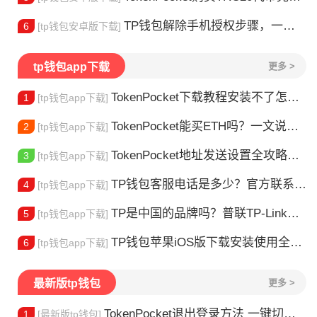
TP钱包解除手机授权步骤，一键取消设备绑定
6
[tp钱包安卓版下载]
tp钱包app下载
更多 >
TokenPocket下载教程安装不了怎么办？手把手教你解决
1
[tp钱包app下载]
TokenPocket能买ETH吗？一文说清购买方式
2
[tp钱包app下载]
TokenPocket地址发送设置全攻略：快速添加常用联系人并安全转账
3
[tp钱包app下载]
TP钱包客服电话是多少？官方联系方式全解析
4
[tp钱包app下载]
TP是中国的品牌吗？普联TP-Link公司背景介绍
5
[tp钱包app下载]
TP钱包苹果iOS版下载安装使用全攻略
6
[tp钱包app下载]
最新版tp钱包
更多 >
TokenPocket退出登录方法 一键切换账号超简单
1
[最新版tp钱包]