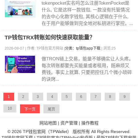
tokenpocket实名吗怎么注册TokenPocket是
什么, 它是这样一款钱包, 一款没有托管情况
的去中心化数字钱包, 其核心逻辑在于什么,
在于用户能够做到完全地对私钥进行掌控。...
TP钱包TRX转账如何快速获取能量？
2026-08-07 | 作者: TP钱包官方网站 |
分类：tp钱包app下载
| 浏览:25
做TRON链上交易，能量不够确实让人头疼。
每次转账都要先买能量或者租用，既麻烦又
费钱。事实上就算, 只要把控住几个微小琐碎
的诀窍...
1
2
3
4
5
6
7
8
9
10
下一页
尾页
网站地图
|
资产管理
|
操作教程
© 2026 TP钱包官网（TPWallet） 版权所有 All Rights Reserved.
TP钱包官网下载 | TP钱包官方(TPWallet)安卓版 | 最新TP钱包下载安装