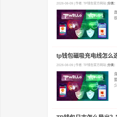
2026-08-09 | 作者: TP钱包官方网站 |
分类：
直
tp钱包磁吸充电线怎么
2026-08-09 | 作者: TP钱包官方网站 |
分类：
少