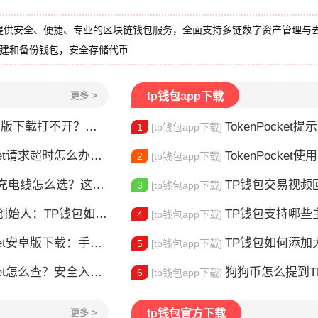
提供安全、便捷、专业的区块链钱包服务，全面支持多链数字资产管理与
创建和备份钱包，安全存储代币
更多 >
tp钱包app下载
载打不开？三步解决下载问题
TokenPocket提示病
1
[tp钱包app下载]
请求超时怎么办？这几招帮你快速解决
TokenPocket使用教
2
[tp钱包app下载]
电线怎么选？这款真的好用
TP钱包交易视频回放怎么
3
[tp钱包app下载]
：TP钱包如何改变数字资产管理
TP钱包支持哪些主
4
[tp钱包app下载]
安卓版下载：手机多链钱包安装使用指南
TP钱包如何添加大零币
5
[tp钱包app下载]
et怎么查？安全入口查询指南
狗狗币怎么提到TP钱包？
6
[tp钱包app下载]
更多 >
tp钱包官方下载