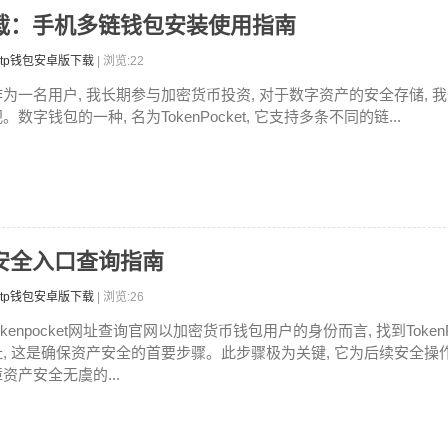
卓版下载：手机多链钱包安装使用指南
tp钱包安卓版下载
| 浏览:22
作为一名用户, 我长期参与加密货币投资, 对于数字资产的安全存储, 
。数字钱包的一种, 名为TokenPocket, 它支持多条不同的链...
查？安全入口查询指南
tp钱包安卓版下载
| 浏览:26
okenpocket网址查询官网以加密货币钱包用户的身份而言, 找到Token
址, 这是确保资产安全的首要步骤。此步骤极为关键, 它为后续安全操作
资产安全无虞的...