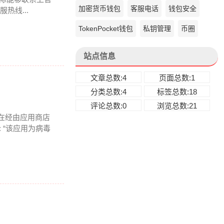
加密货币钱包
客服电话
钱包安全
热线...
TokenPocket钱包
私钥管理
币圈
站点信息
文章总数:4
页面总数:1
分类总数:4
标签总数:18
评论总数:0
浏览总数:21
友在经由应用商店
 “该应用为病毒