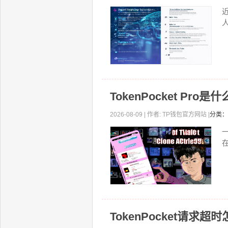
TokenPocket P
2026-08-09 | 作者: TP钱包官方网站 |
分类：
一
TokenPocket请