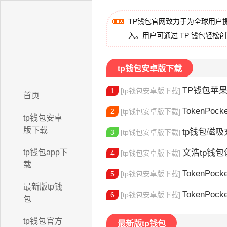
TP钱包官网致力于为全球用户
入。用户可通过 TP 钱包轻松
tp钱包安卓版下载
TP钱包苹果版下
1
[tp钱包安卓版下载]
首页
TokenPocket
2
[tp钱包安卓版下载]
tp钱包安卓
版下载
tp钱包磁吸充
3
[tp钱包安卓版下载]
tp钱包app下
文浩tp钱包创始人
4
[tp钱包安卓版下载]
载
TokenPocket
5
[tp钱包安卓版下载]
最新版tp钱
TokenPock
6
[tp钱包安卓版下载]
包
tp钱包官方
最新版tp钱包